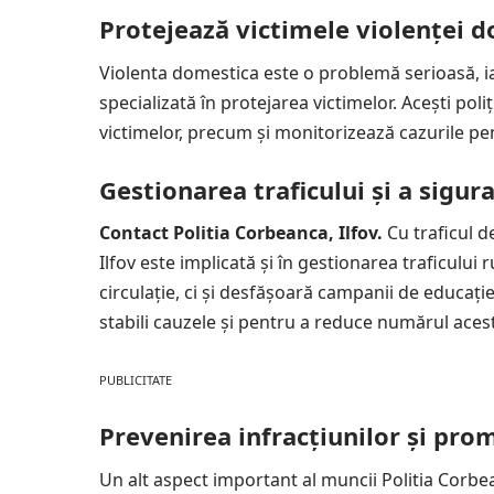
Protejează victimele violenței 
Violenta domestica este o problemă serioasă, ia
specializată în protejarea victimelor. Acești poliț
victimelor, precum și monitorizează cazurile pen
Gestionarea traficului și a sigur
Contact Politia Corbeanca, Ilfov.
Cu traficul d
Ilfov este implicată și în gestionarea traficului
circulație, ci și desfășoară campanii de educați
stabili cauzele și pentru a reduce numărul aces
PUBLICITATE
Prevenirea infracțiunilor și pro
Un alt aspect important al muncii Politia Corbeanc