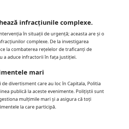
ghează infracțiunile complexe.
ntervenția în situații de urgență; aceasta are și o
infracțiunilor complexe. De la investigarea
ice la combaterea rețelelor de traficanți de
 a aduce infractorii în fața justiției.
nimentele mari
de divertisment care au loc în Capitala, Politia
nea publică la aceste evenimente. Polițiștii sunt
gestiona mulțimile mari și a asigura că toți
imentele la care participă.