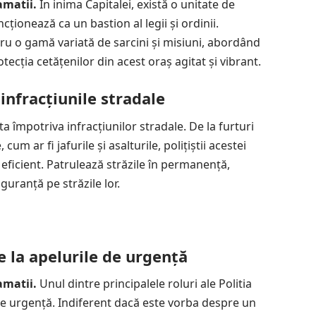
amatii.
În inima Capitalei, există o unitate de
ncționează ca un bastion al legii și ordinii.
tru o gamă variată de sarcini și misiuni, abordând
tecția cetățenilor din acest oraș agitat și vibrant.
infracțiunile stradale
pta împotriva infracțiunilor stradale. De la furturi
cum ar fi jafurile și asalturile, polițiștii acestei
 eficient. Patrulează străzile în permanență,
guranță pe străzile lor.
e la apelurile de urgență
amatii.
Unul dintre principalele roluri ale Politia
de urgență. Indiferent dacă este vorba despre un