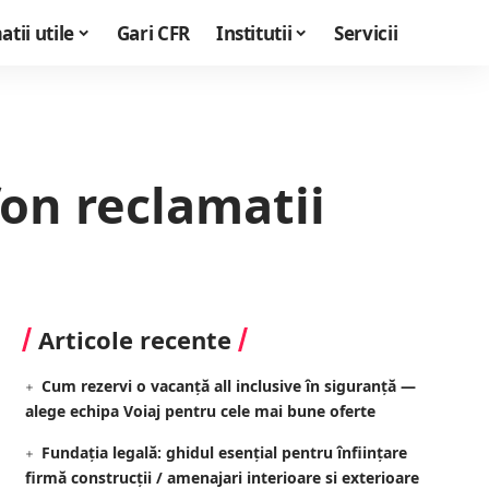
tii utile
Gari CFR
Institutii
Servicii
fon reclamatii
Articole recente
Cum rezervi o vacanță all inclusive în siguranță —
alege echipa Voiaj pentru cele mai bune oferte
Fundația legală: ghidul esențial pentru înființare
firmă construcții / amenajari interioare si exterioare