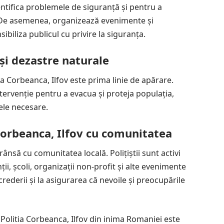
ntifica problemele de siguranță și pentru a
r. De asemenea, organizează evenimente și
iliza publicul cu privire la siguranța.
 și dezastre naturale
tia Corbeanca, Ilfov este prima linie de apărare.
ntervenție pentru a evacua și proteja populația,
ele necesare.
Corbeanca, Ilfov cu comunitatea
ânsă cu comunitatea locală. Polițiștii sunt activi
ții, școli, organizații non-profit și alte evenimente
rederii și la asigurarea că nevoile și preocupările
 Politia Corbeanca, Ilfov din inima Romaniei este