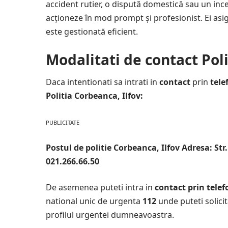
accident rutier, o dispută domestică sau un incend
acționeze în mod prompt și profesionist. Ei asigu
este gestionată eficient.
Modalitati de contact Poli
Daca intentionati sa intrati in
contact
prin
tele
Politia Corbeanca, Ilfov:
PUBLICITATE
Postul de politie Corbeanca, Ilfov Adresa: Str. 
021.266.66.50
De asemenea puteti intra in
contact prin telef
national unic de urgenta
112
unde puteti solicita
profilul urgentei dumneavoastra.