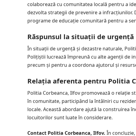
colaborează cu comunitatea locală pentru a ide
dezvolta strategii de prevenire a infracțiunilo
programe de educație comunitară pentru a sensib
Răspunsul la situații de urgență
În situații de urgență și dezastre naturale, Poli
Polițiștii lucrează împreună cu alte agenții de i
precum și pentru a coordona ajutorul și resurs
Relația aferenta pentru Politia 
Politia Corbeanca, Ilfov promovează o relație str
în comunitate, participând la întâlniri cu reziden
locale. Această abordare ajută la construirea înc
locuitorilor sunt luate în considerare.
Contact Politia Corbeanca, Ilfov.
În concluzie,