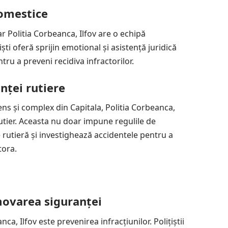
domestice
r Politia Corbeanca, Ilfov are o echipă
iști oferă sprijin emotional și asistență juridică
tru a preveni recidiva infractorilor.
anței rutiere
ens și complex din Capitala, Politia Corbeanca,
 rutier. Aceasta nu doar impune regulile de
e rutieră și investighează accidentele pentru a
tora.
movarea siguranței
a, Ilfov este prevenirea infracțiunilor. Polițiștii