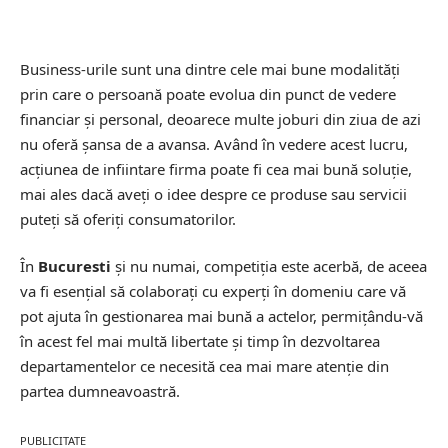
Business-urile sunt una dintre cele mai bune modalităţi
prin care o persoană poate evolua din punct de vedere
financiar şi personal, deoarece multe joburi din ziua de azi
nu oferă şansa de a avansa. Având în vedere acest lucru,
acţiunea de infiintare firma poate fi cea mai bună soluţie,
mai ales dacă aveţi o idee despre ce produse sau servicii
puteţi să oferiţi consumatorilor.
În
Bucuresti
şi nu numai, competiţia este acerbă, de aceea
va fi esenţial să colaboraţi cu experţi în domeniu care vă
pot ajuta în gestionarea mai bună a actelor, permiţându-vă
în acest fel mai multă libertate şi timp în dezvoltarea
departamentelor ce necesită cea mai mare atenţie din
partea dumneavoastră.
PUBLICITATE