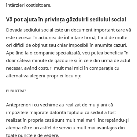
întârzieri costisitoare.
Vă pot ajuta în privinţa găzduirii sediului social
Dovada sediului social este un document important care vă
este necesar în acţiunea de înfiinţare firmă, fiind de multe
ori dificil de obţinut sau chiar imposibil în anumite cazuri.
Apelând la o companie specializată, veţi putea beneficia în
doar câteva minute de găzduire şi în cele din urmă de actul
necesar, având costuri mult mai mici în comparaţie cu
alternativa alegerii propriei locuinţe.
PUBLICITATE
Anteprenorii cu vechime au realizat de mulţi ani că
impozitele majorate datorită faptului că sediul a fost
realizat în propria casă sunt mult mai mari, îndreptându-şi
atenţia către un astfel de serviciu mult mai avantajos din
toate punctele de vedere.