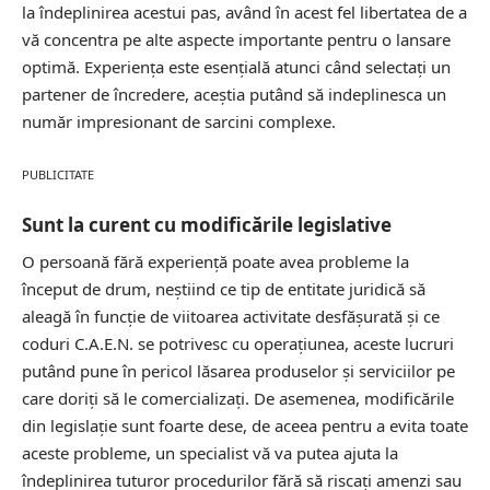
la îndeplinirea acestui pas, având în acest fel libertatea de a
vă concentra pe alte aspecte importante pentru o lansare
optimă. Experienţa este esenţială atunci când selectaţi un
partener de încredere, aceştia putând să indeplinesca un
număr impresionant de sarcini complexe.
PUBLICITATE
Sunt la curent cu modificările legislative
O persoană fără experienţă poate avea probleme la
început de drum, neştiind ce tip de entitate juridică să
aleagă în funcţie de viitoarea activitate desfăşurată şi ce
coduri C.A.E.N. se potrivesc cu operaţiunea, aceste lucruri
putând pune în pericol lăsarea produselor şi serviciilor pe
care doriţi să le comercializaţi. De asemenea, modificările
din legislaţie sunt foarte dese, de aceea pentru a evita toate
aceste probleme, un specialist vă va putea ajuta la
îndeplinirea tuturor procedurilor fără să riscaţi amenzi sau