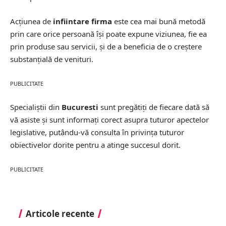
Acţiunea de
infiintare firma
este cea mai bună metodă
prin care orice persoană îşi poate expune viziunea, fie ea
prin produse sau servicii, şi de a beneficia de o creştere
substanţială de venituri.
PUBLICITATE
Specialiştii din
Bucuresti
sunt pregătiţi de fiecare dată să
vă asiste şi sunt informaţi corect asupra tuturor apectelor
legislative, putându-vă consulta în privinţa tuturor
obiectivelor dorite pentru a atinge succesul dorit.
PUBLICITATE
Articole recente