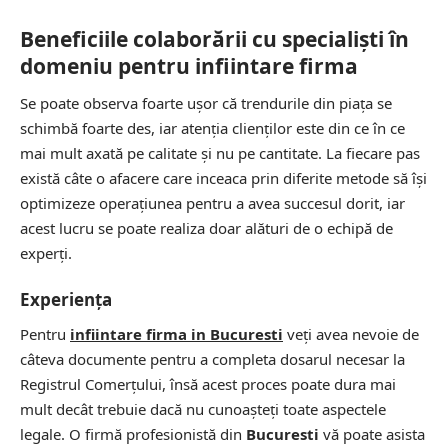
Beneficiile colaborării cu specialişti în
domeniu pentru infiintare firma
Se poate observa foarte uşor că trendurile din piaţa se
schimbă foarte des, iar atenţia clienţilor este din ce în ce
mai mult axată pe calitate şi nu pe cantitate. La fiecare pas
există câte o afacere care inceaca prin diferite metode să îşi
optimizeze operaţiunea pentru a avea succesul dorit, iar
acest lucru se poate realiza doar alături de o echipă de
experţi.
Experienţa
Pentru
infiintare firma in Bucuresti
veţi avea nevoie de
câteva documente pentru a completa dosarul necesar la
Registrul Comerţului, însă acest proces poate dura mai
mult decât trebuie dacă nu cunoaşteţi toate aspectele
legale. O firmă profesionistă din
Bucuresti
vă poate asista