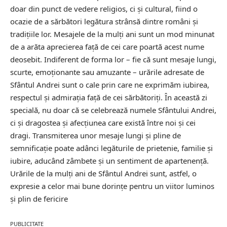
doar din punct de vedere religios, ci și cultural, fiind o
ocazie de a sărbători legătura strânsă dintre români și
tradițiile lor. Mesajele de la mulți ani sunt un mod minunat
de a arăta aprecierea față de cei care poartă acest nume
deosebit. Indiferent de forma lor – fie că sunt mesaje lungi,
scurte, emoționante sau amuzante – urările adresate de
Sfântul Andrei sunt o cale prin care ne exprimăm iubirea,
respectul și admirația față de cei sărbătoriți. În această zi
specială, nu doar că se celebrează numele Sfântului Andrei,
ci și dragostea și afecțiunea care există între noi și cei
dragi. Transmiterea unor mesaje lungi și pline de
semnificație poate adânci legăturile de prietenie, familie și
iubire, aducând zâmbete și un sentiment de apartenență.
Urările de la mulți ani de Sfântul Andrei sunt, astfel, o
expresie a celor mai bune dorințe pentru un viitor luminos
și plin de fericire
PUBLICITATE