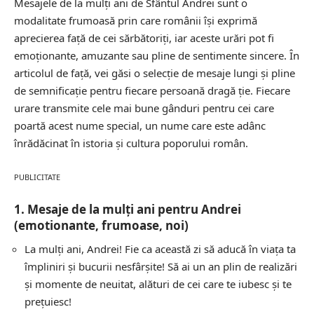
Mesajele de la mulți ani de Sfântul Andrei sunt o
modalitate frumoasă prin care românii își exprimă
aprecierea față de cei sărbătoriți, iar aceste urări pot fi
emoționante, amuzante sau pline de sentimente sincere. În
articolul de față, vei găsi o selecție de mesaje lungi și pline
de semnificație pentru fiecare persoană dragă ție. Fiecare
urare transmite cele mai bune gânduri pentru cei care
poartă acest nume special, un nume care este adânc
înrădăcinat în istoria și cultura poporului român.
PUBLICITATE
1. Mesaje de la mulți ani pentru Andrei
(emotionante, frumoase, noi)
La mulți ani, Andrei! Fie ca această zi să aducă în viața ta
împliniri și bucurii nesfârșite! Să ai un an plin de realizări
și momente de neuitat, alături de cei care te iubesc și te
prețuiesc!