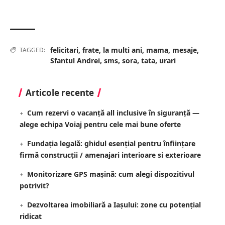
felicitari
,
frate
,
la multi ani
,
mama
,
mesaje
,
TAGGED:
Sfantul Andrei
,
sms
,
sora
,
tata
,
urari
Articole recente
Cum rezervi o vacanță all inclusive în siguranță —
alege echipa Voiaj pentru cele mai bune oferte
Fundația legală: ghidul esențial pentru înființare
firmă construcții / amenajari interioare si exterioare
Monitorizare GPS mașină: cum alegi dispozitivul
potrivit?
Dezvoltarea imobiliară a Iașului: zone cu potențial
ridicat