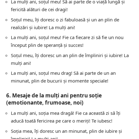
La mulți ani, soțul meu! Să ai parte de o viață lungă și
fericită alături de cei dragi!
Soțul meu, îți doresc o zi fabuloasă și un an plin de
realizări și iubire! La mulți ani!
La mulți ani, soțul meu! Fie ca fiecare zi să fie un nou
început plin de speranță și succes!
Soțul meu, îți doresc un an plin de împliniri și iubire! La
mulți ani!
La mulți ani, soțul meu drag! Să ai parte de un an
minunat, plin de bucurii și momente speciale!
6. Mesaje de la mulți ani pentru soție
(emotionante, frumoase, noi)
La mulți ani, soția mea dragă! Fie ca această zi să îți
aducă toată fericirea pe care o meriți! Te iubesc!
Soția mea, îți doresc un an minunat, plin de iubire și
împliniri! La mulți ani!