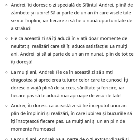
Andrei, îți doresc o zi specială de Sfântul Andrei, plină de
zâmbete și iubire! Să ai parte de un an în care visele tale
se vor împlini, iar fiecare zi să fie o nouă oportunitate de
a străluci!
Fie ca această zi să îți aducă în viață doar momente de
neuitat și realizări care să îți aducă satisfacție! La mulți
ani, Andrei, și să ai parte de un an minunat, plin de tot ce
îți dorești!
La mulți ani, Andrei! Fie ca în această zi să simți
dragostea și aprecierea tuturor celor care te cunosc! Îți
doresc o viață plină de succes, sănătate și fericire, iar
fiecare pas să te aducă mai aproape de visurile tale!
Andrei, îți doresc ca această zi să fie începutul unui an
plin de împliniri și realizări, în care iubirea și bucuriile să
îți însoțească fiecare pas. La mulți ani și un an plin de
momente frumoase!
La mulți ani, Andrei! Să ai parte de o zi extraordinară și