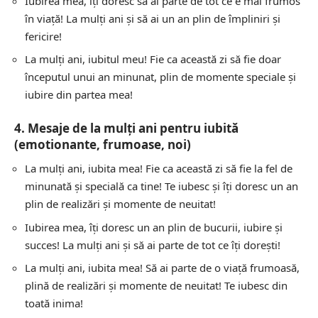
Iubirea mea, îți doresc să ai parte de tot ce e mai frumos
în viață! La mulți ani și să ai un an plin de împliniri și
fericire!
La mulți ani, iubitul meu! Fie ca această zi să fie doar
începutul unui an minunat, plin de momente speciale și
iubire din partea mea!
4. Mesaje de la mulți ani pentru iubită
(emotionante, frumoase, noi)
La mulți ani, iubita mea! Fie ca această zi să fie la fel de
minunată și specială ca tine! Te iubesc și îți doresc un an
plin de realizări și momente de neuitat!
Iubirea mea, îți doresc un an plin de bucurii, iubire și
succes! La mulți ani și să ai parte de tot ce îți dorești!
La mulți ani, iubita mea! Să ai parte de o viață frumoasă,
plină de realizări și momente de neuitat! Te iubesc din
toată inima!