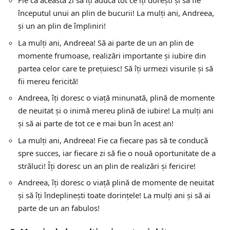
Fie ca această zi să îți aducă tot ce îți dorești și să fie
începutul unui an plin de bucurii! La mulți ani, Andreea,
și un an plin de împliniri!
La mulți ani, Andreea! Să ai parte de un an plin de
momente frumoase, realizări importante și iubire din
partea celor care te prețuiesc! Să îți urmezi visurile și să
fii mereu fericită!
Andreea, îți doresc o viață minunată, plină de momente
de neuitat și o inimă mereu plină de iubire! La mulți ani
și să ai parte de tot ce e mai bun în acest an!
La mulți ani, Andreea! Fie ca fiecare pas să te conducă
spre succes, iar fiecare zi să fie o nouă oportunitate de a
străluci! Îți doresc un an plin de realizări și fericire!
Andreea, îți doresc o viață plină de momente de neuitat
și să îți îndeplinești toate dorințele! La mulți ani și să ai
parte de un an fabulos!