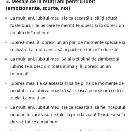
3. Mesaje de la mulți ani pentru iubit
(emotionante, scurte, noi)
La mulți ani, iubitul meu! Fie ca această zi să îți aducă
toate bucuriile pe care le meriți! Te iubesc și îți doresc un
an plin de împliniri!
Iubirea mea, îți doresc un an plin de momente speciale și
realizări! La mulți ani și să ai parte de tot ce îți dorești!
La mulți ani, iubitul meu! Să ai o zi plină de zâmbete și
iubire! Te iubesc din toată inima și îți doresc un an
minunat!
Iubirea mea, fie ca această zi să fie plină de momente de
neuitat și ca iubirea noastră să crească pe măsură ce trec
zilele! La mulți ani!
La mulți ani, iubitul meu! Fie ca această zi să fie începutul
unui an în care visurile tale să prindă viață! Te iubesc și îți
doresc tot ce e mai bun!