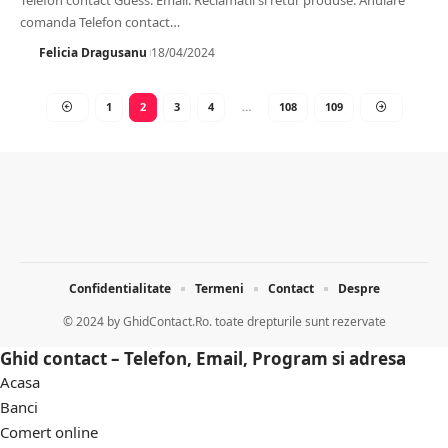
Telefon contact Guess. Email. Reclamatii si retur produse. Anulare
comanda Telefon contact
…
Felicia Dragusanu
18/04/2024
1
2
3
4
…
108
109
Confidentialitate
Termeni
Contact
Despre
© 2024 by
GhidContact.Ro. toate drepturile sunt rezervate
Ghid contact – Telefon, Email, Program si adresa
Acasa
Banci
Comert online