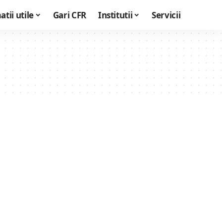
tii utile
Gari CFR
Institutii
Servicii