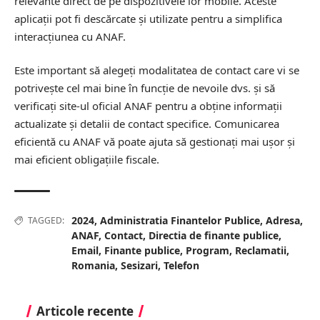
relevante direct de pe dispozitivele lor mobile. Aceste
aplicații pot fi descărcate și utilizate pentru a simplifica
interacțiunea cu ANAF.
Este important să alegeți modalitatea de contact care vi se
potrivește cel mai bine în funcție de nevoile dvs. și să
verificați site-ul oficial ANAF pentru a obține informații
actualizate și detalii de contact specifice. Comunicarea
eficientă cu ANAF vă poate ajuta să gestionați mai ușor și
mai eficient obligațiile fiscale.
2024
,
Administratia Finantelor Publice
,
Adresa
,
TAGGED:
ANAF
,
Contact
,
Directia de finante publice
,
Email
,
Finante publice
,
Program
,
Reclamatii
,
Romania
,
Sesizari
,
Telefon
Articole recente