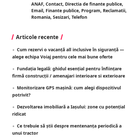
ANAF
,
Contact
,
Directia de finante publice
,
Email
,
Finante publice
,
Program
,
Reclamatii
,
Romania
,
Sesizari
,
Telefon
Articole recente
Cum rezervi o vacanță all inclusive în siguranță —
alege echipa Voiaj pentru cele mai bune oferte
Fundația legală: ghidul esențial pentru înființare
firmă construcții / amenajari interioare si exterioare
Monitorizare GPS mașină: cum alegi dispozitivul
potrivit?
Dezvoltarea imobiliară a Iașului: zone cu potențial
ridicat
Ce trebuie să știi despre mentenanța periodică a
unui tractor