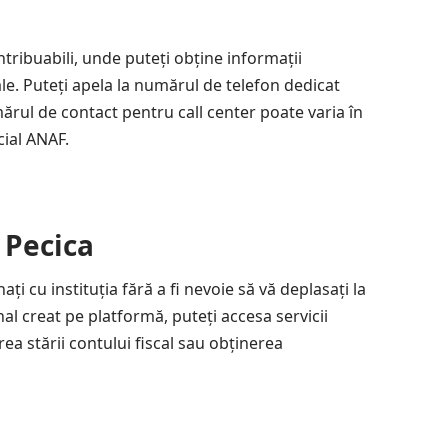
tribuabili, unde puteți obține informații
cale. Puteți apela la numărul de telefon dedicat
rul de contact pentru call center poate varia în
cial ANAF.
 Pecica
i cu instituția fără a fi nevoie să vă deplasați la
al creat pe platformă, puteți accesa servicii
ea stării contului fiscal sau obținerea