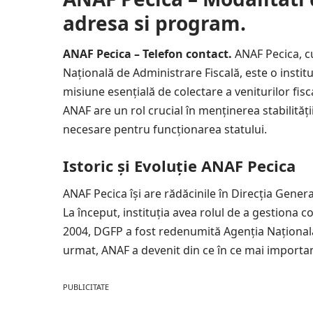
adresa si program.
ANAF Pecica – Telefon contact.
ANAF Pecica, c
Națională de Administrare Fiscală, este o institu
misiune esențială de colectare a veniturilor fiscal
ANAF are un rol crucial în menținerea stabilității
necesare pentru funcționarea statului.
Istoric și Evoluție ANAF Pecica
ANAF Pecica își are rădăcinile în Direcția Genera
La început, instituția avea rolul de a gestiona co
2004, DGFP a fost redenumită Agenția Națională 
urmat, ANAF a devenit din ce în ce mai importan
PUBLICITATE