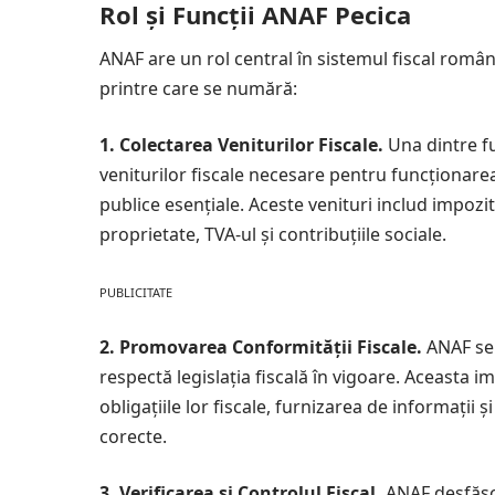
Rol și Funcții ANAF Pecica
ANAF are un rol central în sistemul fiscal române
printre care se numără:
1. Colectarea Veniturilor Fiscale.
Una dintre f
veniturilor fiscale necesare pentru funcționarea
publice esențiale. Aceste venituri includ impozit
proprietate, TVA-ul și contribuțiile sociale.
PUBLICITATE
2. Promovarea Conformității Fiscale.
ANAF se 
respectă legislația fiscală în vigoare. Aceasta i
obligațiile lor fiscale, furnizarea de informații ș
corecte.
3. Verificarea și Controlul Fiscal.
ANAF desfășoa