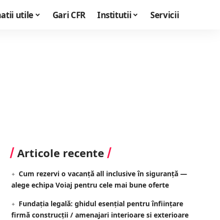
tii utile
Gari CFR
Institutii
Servicii
Articole recente
Cum rezervi o vacanță all inclusive în siguranță —
alege echipa Voiaj pentru cele mai bune oferte
Fundația legală: ghidul esențial pentru înființare
firmă construcții / amenajari interioare si exterioare