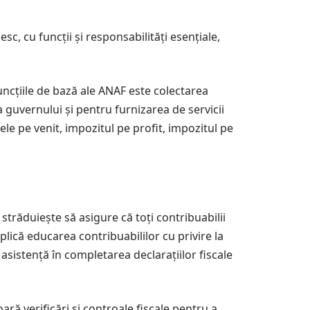
sc, cu funcții și responsabilități esențiale,
uncțiile de bază ale ANAF este colectarea
 guvernului și pentru furnizarea de servicii
ele pe venit, impozitul pe profit, impozitul pe
străduiește să asigure că toți contribuabilii
mplică educarea contribuabililor cu privire la
i asistență în completarea declarațiilor fiscale
ră verificări și controale fiscale pentru a