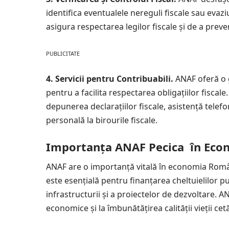
identifica eventualele nereguli fiscale sau evazi
asigura respectarea legilor fiscale și de a preve
PUBLICITATE
4. Servicii pentru Contribuabili.
ANAF oferă o 
pentru a facilita respectarea obligațiilor fiscal
depunerea declarațiilor fiscale, asistență telefo
personală la birourile fiscale.
Importanța ANAF Pecica în Eco
ANAF are o importanță vitală în economia Români
este esențială pentru finanțarea cheltuielilor publ
infrastructurii și a proiectelor de dezvoltare. AN
economice și la îmbunătățirea calității vieții cetă