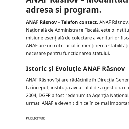
adresa si program.
ANAF Râsnov – Telefon contact.
ANAF Râsnov,
Națională de Administrare Fiscală, este o institu
misiune esențială de colectare a veniturilor fiscal
ANAF are un rol crucial în menținerea stabilității
necesare pentru funcționarea statului.
Istoric și Evoluție ANAF Râsnov
ANAF Râsnov își are rădăcinile în Direcția Genera
La început, instituția avea rolul de a gestiona co
2004, DGFP a fost redenumită Agenția Națională 
urmat, ANAF a devenit din ce în ce mai importan
PUBLICITATE