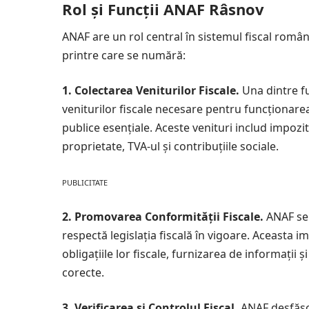
Rol și Funcții ANAF Râsnov
ANAF are un rol central în sistemul fiscal române
printre care se numără:
1. Colectarea Veniturilor Fiscale.
Una dintre f
veniturilor fiscale necesare pentru funcționarea
publice esențiale. Aceste venituri includ impozit
proprietate, TVA-ul și contribuțiile sociale.
PUBLICITATE
2. Promovarea Conformității Fiscale.
ANAF se 
respectă legislația fiscală în vigoare. Aceasta i
obligațiile lor fiscale, furnizarea de informații ș
corecte.
3. Verificarea și Controlul Fiscal.
ANAF desfășoa