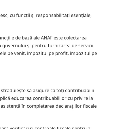
sc, cu funcții și responsabilități esențiale,
uncțiile de bază ale ANAF este colectarea
 guvernului și pentru furnizarea de servicii
ele pe venit, impozitul pe profit, impozitul pe
străduiește să asigure că toți contribuabilii
mplică educarea contribuabililor cu privire la
i asistență în completarea declarațiilor fiscale
ră verificări și controale fiscale pentru a