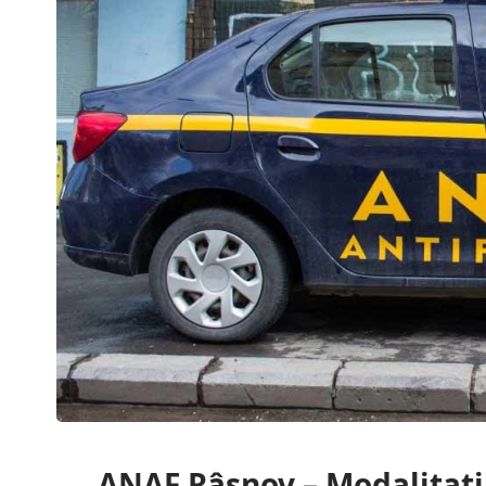
ANAF Râsnov – Modalitati 