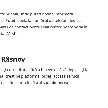
tribuabili, unde puteți obține informații
cale. Puteți apela la numărul de telefon dedicat
rul de contact pentru call center poate varia în
cial ANAF.
F Râsnov
i cu instituția fără a fi nevoie să vă deplasați la
al creat pe platformă, puteți accesa servicii
ea stării contului fiscal sau obținerea