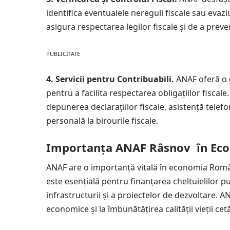
identifica eventualele nereguli fiscale sau evazi
asigura respectarea legilor fiscale și de a preve
PUBLICITATE
4. Servicii pentru Contribuabili.
ANAF oferă o 
pentru a facilita respectarea obligațiilor fiscal
depunerea declarațiilor fiscale, asistență telefo
personală la birourile fiscale.
Importanța ANAF Râsnov în Eco
ANAF are o importanță vitală în economia Români
este esențială pentru finanțarea cheltuielilor publ
infrastructurii și a proiectelor de dezvoltare. AN
economice și la îmbunătățirea calității vieții cetă