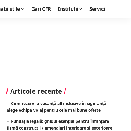
tii utile
Gari CFR
Institutii
Servicii
Articole recente
Cum rezervi o vacanță all inclusive în siguranță —
alege echipa Voiaj pentru cele mai bune oferte
Fundația legală: ghidul esențial pentru înființare
firmă construcții / amenajari interioare si exterioare