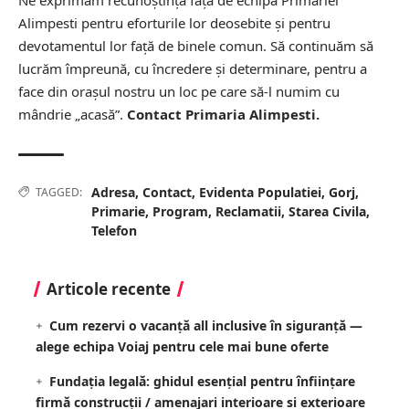
Alimpesti pentru eforturile lor deosebite și pentru
devotamentul lor față de binele comun. Să continuăm să
lucrăm împreună, cu încredere și determinare, pentru a
face din orașul nostru un loc pe care să-l numim cu
mândrie „acasă”.
Contact Primaria Alimpesti.
Adresa
,
Contact
,
Evidenta Populatiei
,
Gorj
,
TAGGED:
Primarie
,
Program
,
Reclamatii
,
Starea Civila
,
Telefon
Articole recente
Cum rezervi o vacanță all inclusive în siguranță —
alege echipa Voiaj pentru cele mai bune oferte
Fundația legală: ghidul esențial pentru înființare
firmă construcții / amenajari interioare si exterioare