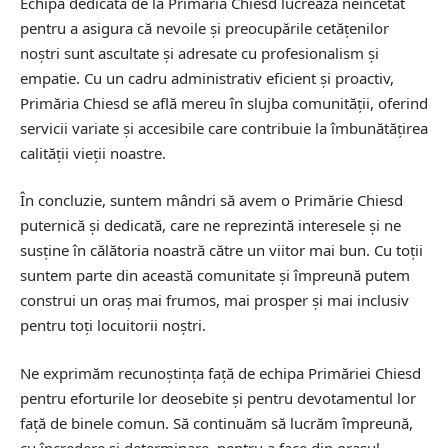
Echipa dedicată de la Primăria Chiesd lucrează neîncetat
pentru a asigura că nevoile și preocupările cetățenilor
noștri sunt ascultate și adresate cu profesionalism și
empatie. Cu un cadru administrativ eficient și proactiv,
Primăria Chiesd se află mereu în slujba comunității, oferind
servicii variate și accesibile care contribuie la îmbunătățirea
calității vieții noastre.
În concluzie, suntem mândri să avem o Primărie Chiesd
puternică și dedicată, care ne reprezintă interesele și ne
susține în călătoria noastră către un viitor mai bun. Cu toții
suntem parte din această comunitate și împreună putem
construi un oraș mai frumos, mai prosper și mai inclusiv
pentru toți locuitorii noștri.
Ne exprimăm recunoștința față de echipa Primăriei Chiesd
pentru eforturile lor deosebite și pentru devotamentul lor
față de binele comun. Să continuăm să lucrăm împreună,
cu încredere și determinare, pentru a face din orașul