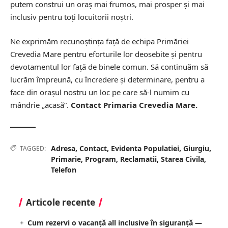
putem construi un oraș mai frumos, mai prosper și mai
inclusiv pentru toți locuitorii noștri.
Ne exprimăm recunoștința față de echipa Primăriei
Crevedia Mare pentru eforturile lor deosebite și pentru
devotamentul lor față de binele comun. Să continuăm să
lucrăm împreună, cu încredere și determinare, pentru a
face din orașul nostru un loc pe care să-l numim cu
mândrie „acasă”.
Contact Primaria Crevedia Mare.
Adresa
,
Contact
,
Evidenta Populatiei
,
Giurgiu
,
TAGGED:
Primarie
,
Program
,
Reclamatii
,
Starea Civila
,
Telefon
Articole recente
Cum rezervi o vacanță all inclusive în siguranță —