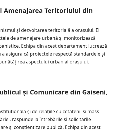
 Amenajarea Teritoriului din
smul și dezvoltarea teritorială a orașului. El
iectele de amenajare urbană și monitorizează
banistice. Echipa din acest departament lucrează
u a asigura că proiectele respectă standardele și
mbunătățirea aspectului urban al orașului.
ublicul și Comunicare din Gaiseni,
tuțională și de relațiile cu cetățenii și mass-
riei, răspunde la întrebările și solicitările
re și conștientizare publică. Echipa din acest