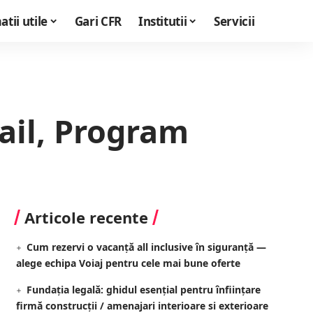
tii utile
Gari CFR
Institutii
Servicii
ail, Program
Articole recente
Cum rezervi o vacanță all inclusive în siguranță —
alege echipa Voiaj pentru cele mai bune oferte
Fundația legală: ghidul esențial pentru înființare
firmă construcții / amenajari interioare si exterioare