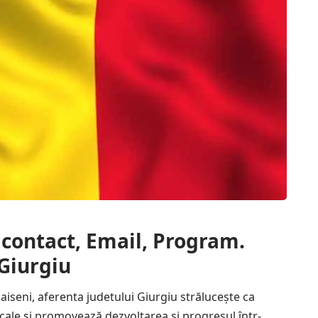
 contact, Email, Program.
 Giurgiu
Gaiseni, aferenta judetului Giurgiu strălucește ca
locale și promovează dezvoltarea și progresul într-