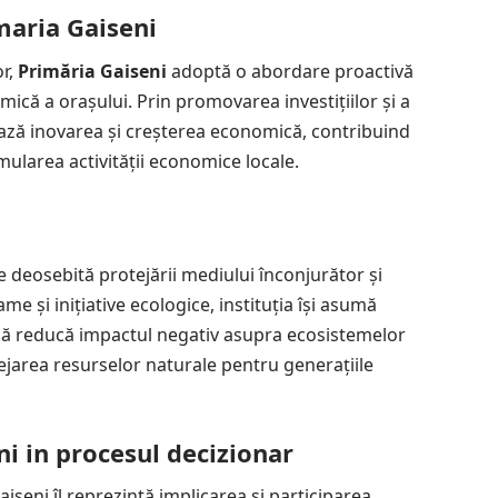
maria Gaiseni
or,
Primăria Gaiseni
adoptă o abordare proactivă
ică a orașului. Prin promovarea investițiilor și a
ează inovarea și
creșterea economică
, contribuind
imularea activității economice locale.
 deosebită protejării mediului înconjurător și
e și inițiative ecologice, instituția își asumă
 să reducă impactul negativ asupra ecosistemelor
tejarea resurselor naturale pentru generațiile
ni in procesul decizionar
aiseni îl reprezintă implicarea și participarea