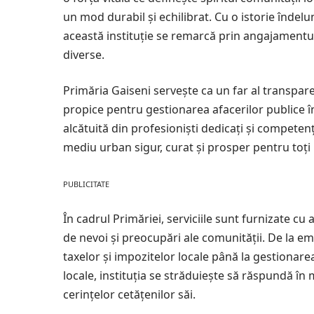
un mod durabil și echilibrat. Cu o istorie îndelu
această instituție se remarcă prin angajamentul
diverse.
Primăria Gaiseni servește ca un far al transpare
propice pentru gestionarea afacerilor publice în
alcătuită din profesioniști dedicați și compete
mediu urban sigur, curat și prosper pentru toți l
PUBLICITATE
În cadrul Primăriei, serviciile sunt furnizate c
de nevoi și preocupări ale comunității. De la em
taxelor și impozitelor locale până la gestionarea
locale, instituția se străduiește să răspundă în m
cerințelor cetățenilor săi.