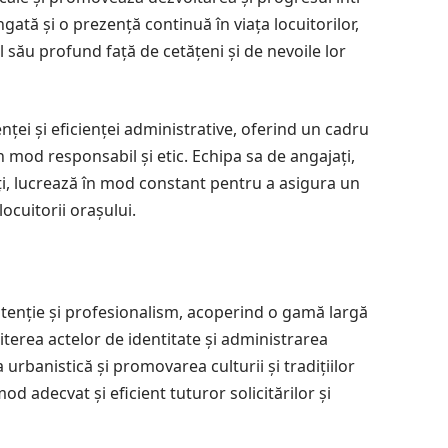
ngată și o prezență continuă în viața locuitorilor,
 său profund față de cetățeni și de nevoile lor
nței și eficienței administrative, oferind un cadru
 mod responsabil și etic. Echipa sa de angajați,
nți, lucrează în mod constant pentru a asigura un
ocuitorii orașului.
u atenție și profesionalism, acoperind o gamă largă
iterea actelor de identitate și administrarea
 urbanistică și promovarea culturii și tradițiilor
od adecvat și eficient tuturor solicitărilor și