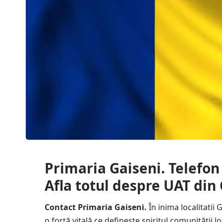
Primaria Gaiseni. Telefon
Afla totul despre UAT din
Contact Primaria Gaiseni.
În inima localitatii 
o forță vitală ce definește spiritul comunității 