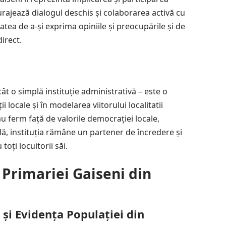
curajează dialogul deschis și colaborarea activă cu
tatea de a-și exprima opiniile și preocupările și de
direct.
ât o simplă instituție administrativă – este o
ii locale și în modelarea viitorului localitatii
u ferm față de valorile democrației locale,
ilă, instituția rămâne un partener de încredere și
oți locuitorii săi.
Primariei Gaiseni din
 și Evidența Populației din