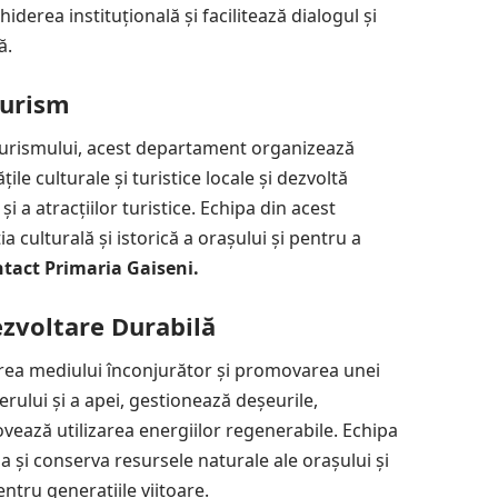
rea instituțională și facilitează dialogul și
ă.
Turism
 turismului, acest departament organizează
țile culturale și turistice locale și dezvoltă
i a atracțiilor turistice. Echipa din acest
culturală și istorică a orașului și pentru a
tact Primaria Gaiseni.
zvoltare Durabilă
rea mediului înconjurător și promovarea unei
erului și a apei, gestionează deșeurile,
ează utilizarea energiilor regenerabile. Echipa
 și conserva resursele naturale ale orașului și
ntru generațiile viitoare.