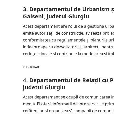
3. Departamentul de Urbanism și
Gaiseni, judetul Giurgiu
Acest departament are rolul de a gestiona urbani
emite autorizații de construcție, avizează pro
conformitatea cu regulamentele și planurile ur
îndeaproape cu dezvoltatorii și arhitecții pentr
cerințele locale și contribuie la modelarea și î
PUBLICITATE
4. Departamentul de Relații cu P
judetul Giurgiu
Acest departament se ocupă de comunicarea insti
media. El oferă informații despre serviciile primă
cetățenilor și organizează campanii de comunica