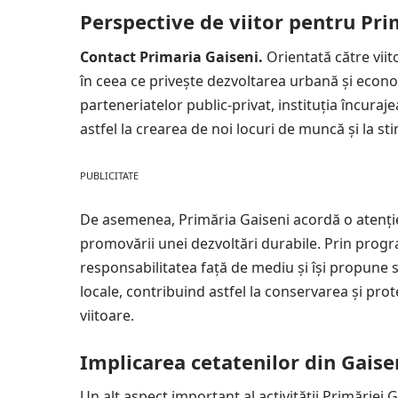
Perspective de viitor pentru Pri
Contact Primaria Gaiseni.
Orientată către viit
în ceea ce privește dezvoltarea urbană și econom
parteneriatelor public-privat, instituția încuraj
astfel la crearea de noi locuri de muncă și la st
PUBLICITATE
De asemenea, Primăria Gaiseni acordă o atenție
promovării unei dezvoltări durabile. Prin program
responsabilitatea față de mediu și își propune
locale, contribuind astfel la conservarea și pro
viitoare.
Implicarea cetatenilor din Gaise
Un alt aspect important al activității Primăriei G