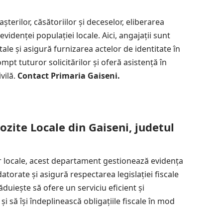
erilor, căsătoriilor și deceselor, eliberarea
videnței populației locale. Aici, angajații sunt
tale și asigură furnizarea actelor de identitate în
pt tuturor solicitărilor și oferă asistență în
vilă.
Contact Primaria Gaiseni.
zite Locale din Gaiseni, judetul
or locale, acest departament gestionează evidența
datorate și asigură respectarea legislației fiscale
duiește să ofere un serviciu eficient și
și să își îndeplinească obligațiile fiscale în mod