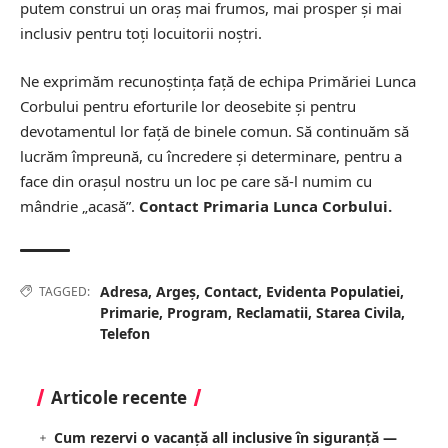
putem construi un oraș mai frumos, mai prosper și mai
inclusiv pentru toți locuitorii noștri.
Ne exprimăm recunoștința față de echipa Primăriei Lunca
Corbului pentru eforturile lor deosebite și pentru
devotamentul lor față de binele comun. Să continuăm să
lucrăm împreună, cu încredere și determinare, pentru a
face din orașul nostru un loc pe care să-l numim cu
mândrie „acasă”.
Contact Primaria Lunca Corbului.
Adresa
,
Argeș
,
Contact
,
Evidenta Populatiei
,
TAGGED:
Primarie
,
Program
,
Reclamatii
,
Starea Civila
,
Telefon
Articole recente
Cum rezervi o vacanță all inclusive în siguranță —