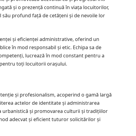
ngată și o prezență continuă în viața locuitorilor,
 său profund față de cetățeni și de nevoile lor
nței și eficienței administrative, oferind un
lice în mod responsabil și etic. Echipa sa de
i competenți, lucrează în mod constant pentru a
entru toți locuitorii orașului.
u atenție și profesionalism, acoperind o gamă largă
iterea actelor de identitate și administrarea
 urbanistică și promovarea culturii și tradițiilor
od adecvat și eficient tuturor solicitărilor și