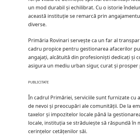
un mod durabil și echilibrat. Cu o istorie îndelu
această instituție se remarcă prin angajamentul
diverse.
Primăria Rovinari servește ca un far al transpare
cadru propice pentru gestionarea afacerilor pub
angajați, alcătuită din profesioniști dedicați ș
asigura un mediu urban sigur, curat și prosper p
PUBLICITATE
În cadrul Primăriei, serviciile sunt furnizate c
de nevoi și preocupări ale comunității. De la em
taxelor și impozitelor locale până la gestionarea
locale, instituția se străduiește să răspundă în m
cerințelor cetățenilor săi.