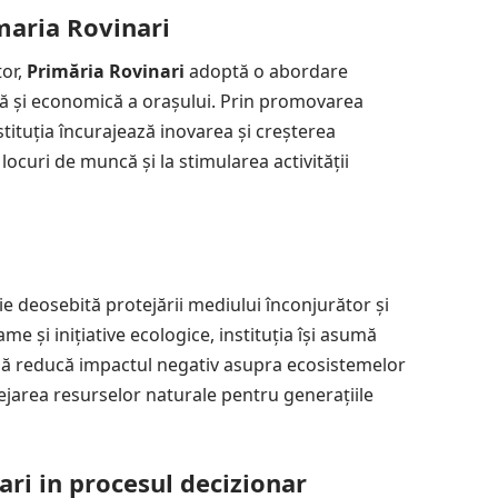
maria Rovinari
tor,
Primăria Rovinari
adoptă o abordare
nă și economică a orașului. Prin promovarea
nstituția încurajează inovarea și
creșterea
 locuri de muncă și la stimularea activității
e deosebită protejării mediului înconjurător și
e și inițiative ecologice, instituția își asumă
 să reducă impactul negativ asupra ecosistemelor
tejarea resurselor naturale pentru generațiile
ari in procesul decizionar