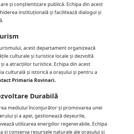
re și conștientizare publică. Echipa din acest
rea instituțională și facilitează dialogul și
ă.
Turism
 turismului, acest departament organizează
țile culturale și turistice locale și dezvoltă
i a atracțiilor turistice. Echipa din acest
culturală și istorică a orașului și pentru a
tact Primaria Rovinari.
zvoltare Durabilă
rea mediului înconjurător și promovarea unei
erului și a apei, gestionează deșeurile,
ează utilizarea energiilor regenerabile. Echipa
 și conserva resursele naturale ale orașului și