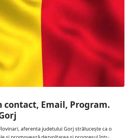
n contact, Email, Program.
Gorj
 Rovinari, aferenta judetului Gorj strălucește ca o
cale și promovează dezvoltarea și progresul într-