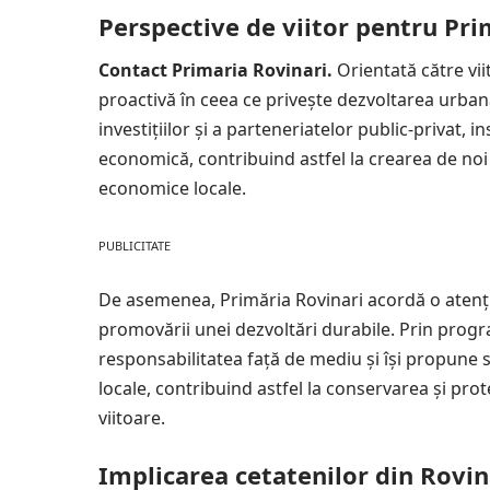
Perspective de viitor pentru Pri
Contact Primaria Rovinari.
Orientată către vii
proactivă în ceea ce privește dezvoltarea urba
investițiilor și a parteneriatelor public-privat, i
economică
, contribuind astfel la crearea de noi
economice locale.
PUBLICITATE
De asemenea, Primăria Rovinari acordă o atenți
promovării unei dezvoltări durabile. Prin program
responsabilitatea față de mediu și își propune
locale, contribuind astfel la conservarea și pro
viitoare.
Implicarea cetatenilor din Rovin