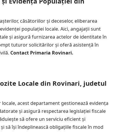
 și Evidența Populației din
erilor, căsătoriilor și deceselor, eliberarea
videnței populației locale. Aici, angajații sunt
tale și asigură furnizarea actelor de identitate în
pt tuturor solicitărilor și oferă asistență în
vilă.
Contact Primaria Rovinari.
zite Locale din Rovinari, judetul
or locale, acest departament gestionează evidența
datorate și asigură respectarea legislației fiscale
duiește să ofere un serviciu eficient și
și să își îndeplinească obligațiile fiscale în mod