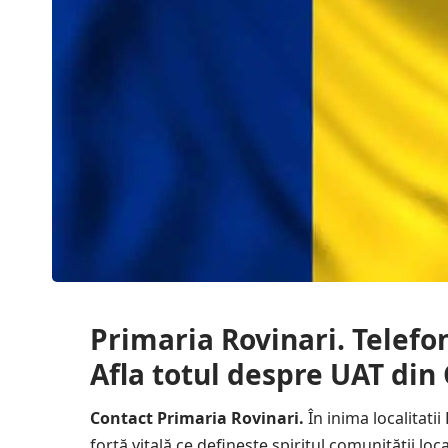
Primaria Rovinari. Telefo
Afla totul despre UAT din 
Contact Primaria Rovinari.
În inima localitatii
forță vitală ce definește spiritul comunității lo