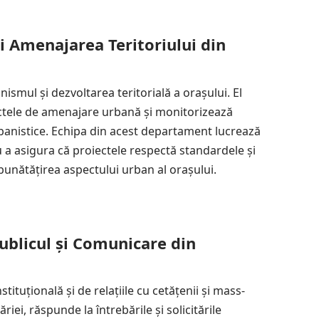
 Amenajarea Teritoriului din
smul și dezvoltarea teritorială a orașului. El
iectele de amenajare urbană și monitorizează
banistice. Echipa din acest departament lucrează
u a asigura că proiectele respectă standardele și
mbunătățirea aspectului urban al orașului.
ublicul și Comunicare din
tuțională și de relațiile cu cetățenii și mass-
riei, răspunde la întrebările și solicitările