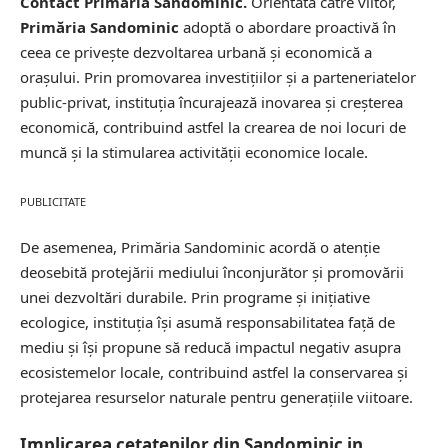
Contact Primaria Sandominic.
Orientată către viitor,
Primăria Sandominic
adoptă o abordare proactivă în
ceea ce privește dezvoltarea urbană și economică a
orașului. Prin promovarea investițiilor și a parteneriatelor
public-privat, instituția încurajează inovarea și
creșterea
economică
, contribuind astfel la crearea de noi locuri de
muncă și la stimularea activității economice locale.
PUBLICITATE
De asemenea, Primăria Sandominic acordă o atenție
deosebită protejării mediului înconjurător și promovării
unei dezvoltări durabile. Prin programe și inițiative
ecologice, instituția își asumă responsabilitatea față de
mediu și își propune să reducă impactul negativ asupra
ecosistemelor locale, contribuind astfel la conservarea și
protejarea resurselor naturale pentru generațiile viitoare.
Implicarea cetatenilor din Sandominic in