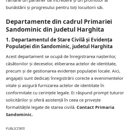
rămâne un partener de încredere și un promotor al
bunăstării și progresului pentru toți locuitorii săi.
Departamente din cadrul Primariei
Sandominic din judetul Harghita
1. Departamentul de Stare Civilă și Evidența
Populației din Sandominic, judetul Harghita
Acest departament se ocupă de înregistrarea nașterilor,
căsătoriilor și deceselor, eliberarea actelor de identitate,
precum și de gestionarea evidenței populației locale. Aici,
angajații sunt dedicați înregistrării corecte a evenimentelor
vitale și asigură furnizarea actelor de identitate în
conformitate cu cerințele legale. Ei răspund prompt tuturor
solicitărilor și oferă asistență în ceea ce privește
formalitățile legate de starea civilă.
Contact Primaria
Sandominic.
PUBLICITATE