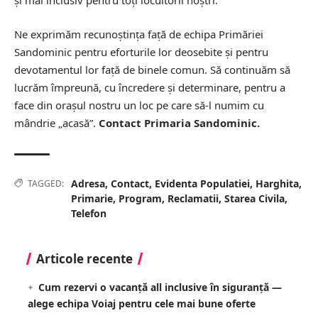
și mai inclusiv pentru toți locuitorii noștri.
Ne exprimăm recunoștința față de echipa Primăriei
Sandominic pentru eforturile lor deosebite și pentru
devotamentul lor față de binele comun. Să continuăm să
lucrăm împreună, cu încredere și determinare, pentru a
face din orașul nostru un loc pe care să-l numim cu
mândrie „acasă”.
Contact Primaria Sandominic.
Adresa
,
Contact
,
Evidenta Populatiei
,
Harghita
,
TAGGED:
Primarie
,
Program
,
Reclamatii
,
Starea Civila
,
Telefon
Articole recente
Cum rezervi o vacanță all inclusive în siguranță —
alege echipa Voiaj pentru cele mai bune oferte