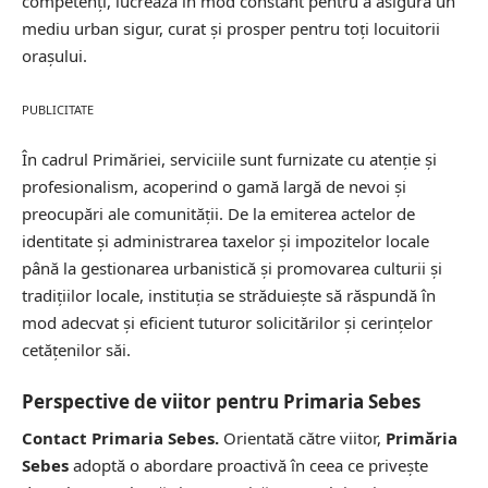
competenți, lucrează în mod constant pentru a asigura un
mediu urban sigur, curat și prosper pentru toți locuitorii
orașului.
PUBLICITATE
În cadrul Primăriei, serviciile sunt furnizate cu atenție și
profesionalism, acoperind o gamă largă de nevoi și
preocupări ale comunității. De la emiterea actelor de
identitate și administrarea taxelor și impozitelor locale
până la gestionarea urbanistică și promovarea culturii și
tradițiilor locale, instituția se străduiește să răspundă în
mod adecvat și eficient tuturor solicitărilor și cerințelor
cetățenilor săi.
Perspective de viitor pentru Primaria Sebes
Contact Primaria Sebes.
Orientată către viitor,
Primăria
Sebes
adoptă o abordare proactivă în ceea ce privește