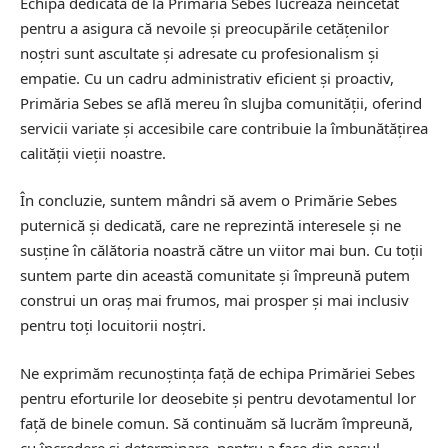
Echipa dedicată de la Primăria Sebes lucrează neîncetat
pentru a asigura că nevoile și preocupările cetățenilor
noștri sunt ascultate și adresate cu profesionalism și
empatie. Cu un cadru administrativ eficient și proactiv,
Primăria Sebes se află mereu în slujba comunității, oferind
servicii variate și accesibile care contribuie la îmbunătățirea
calității vieții noastre.
În concluzie, suntem mândri să avem o Primărie Sebes
puternică și dedicată, care ne reprezintă interesele și ne
susține în călătoria noastră către un viitor mai bun. Cu toții
suntem parte din această comunitate și împreună putem
construi un oraș mai frumos, mai prosper și mai inclusiv
pentru toți locuitorii noștri.
Ne exprimăm recunoștința față de echipa Primăriei Sebes
pentru eforturile lor deosebite și pentru devotamentul lor
față de binele comun. Să continuăm să lucrăm împreună,
cu încredere și determinare, pentru a face din orașul