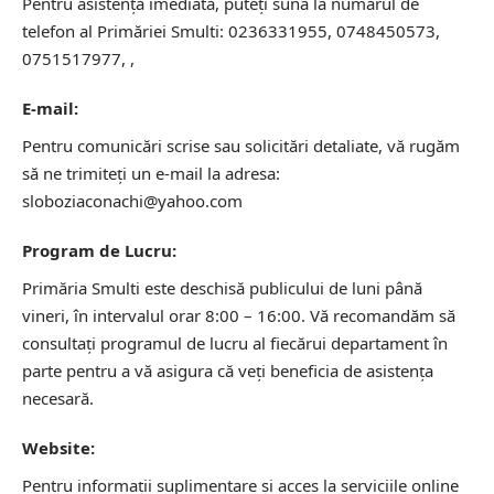
Pentru asistență imediată, puteți suna la numărul de
telefon al Primăriei Smulti: 0236331955, 0748450573,
0751517977, ,
E-mail:
Pentru comunicări scrise sau solicitări detaliate, vă rugăm
să ne trimiteți un e-mail la adresa:
sloboziaconachi@yahoo.com
Program de Lucru:
Primăria Smulti este deschisă publicului de luni până
vineri, în intervalul orar 8:00 – 16:00. Vă recomandăm să
consultați programul de lucru al fiecărui departament în
parte pentru a vă asigura că veți beneficia de asistența
necesară.
Website:
Pentru informații suplimentare și acces la serviciile online