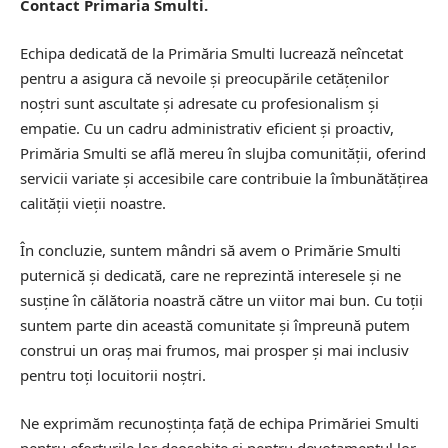
Contact Primaria Smulti.
Echipa dedicată de la Primăria Smulti lucrează neîncetat
pentru a asigura că nevoile și preocupările cetățenilor
noștri sunt ascultate și adresate cu profesionalism și
empatie. Cu un cadru administrativ eficient și proactiv,
Primăria Smulti se află mereu în slujba comunității, oferind
servicii variate și accesibile care contribuie la îmbunătățirea
calității vieții noastre.
În concluzie, suntem mândri să avem o Primărie Smulti
puternică și dedicată, care ne reprezintă interesele și ne
susține în călătoria noastră către un viitor mai bun. Cu toții
suntem parte din această comunitate și împreună putem
construi un oraș mai frumos, mai prosper și mai inclusiv
pentru toți locuitorii noștri.
Ne exprimăm recunoștința față de echipa Primăriei Smulti
pentru eforturile lor deosebite și pentru devotamentul lor