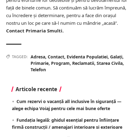
față de binele comun. Să continuăm să lucrăm împreună,
cu încredere și determinare, pentru a face din orașul
nostru un loc pe care să-l numim cu mândrie „acasă”.
Contact Primaria Smulti.
Adresa
,
Contact
,
Evidenta Populatiei
,
Galați
,
TAGGED:
Primarie
,
Program
,
Reclamatii
,
Starea Civila
,
Telefon
Articole recente
Cum rezervi o vacanță all inclusive în siguranță —
alege echipa Voiaj pentru cele mai bune oferte
Fundația legală: ghidul esențial pentru înființare
firmă construcții / amenajari interioare si exterioare