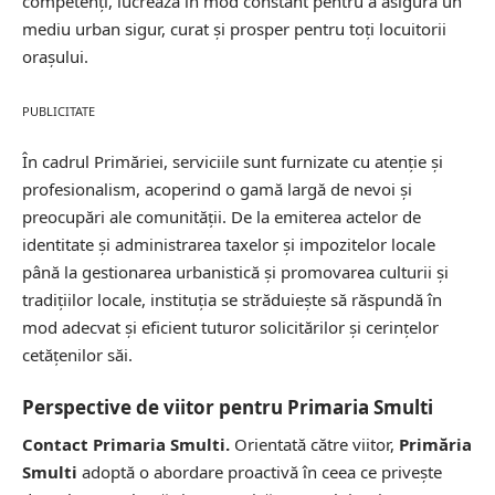
competenți, lucrează în mod constant pentru a asigura un
mediu urban sigur, curat și prosper pentru toți locuitorii
orașului.
PUBLICITATE
În cadrul Primăriei, serviciile sunt furnizate cu atenție și
profesionalism, acoperind o gamă largă de nevoi și
preocupări ale comunității. De la emiterea actelor de
identitate și administrarea taxelor și impozitelor locale
până la gestionarea urbanistică și promovarea culturii și
tradițiilor locale, instituția se străduiește să răspundă în
mod adecvat și eficient tuturor solicitărilor și cerințelor
cetățenilor săi.
Perspective de viitor pentru Primaria Smulti
Contact Primaria Smulti.
Orientată către viitor,
Primăria
Smulti
adoptă o abordare proactivă în ceea ce privește