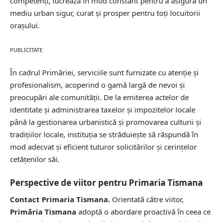
competenți, lucrează în mod constant pentru a asigura un
mediu urban sigur, curat și prosper pentru toți locuitorii
orașului.
PUBLICITATE
În cadrul Primăriei, serviciile sunt furnizate cu atenție și
profesionalism, acoperind o gamă largă de nevoi și
preocupări ale comunității. De la emiterea actelor de
identitate și administrarea taxelor și impozitelor locale
până la gestionarea urbanistică și promovarea culturii și
tradițiilor locale, instituția se străduiește să răspundă în
mod adecvat și eficient tuturor solicitărilor și cerințelor
cetățenilor săi.
Perspective de viitor pentru Primaria Tismana
Contact Primaria Tismana.
Orientată către viitor,
Primăria Tismana
adoptă o abordare proactivă în ceea ce