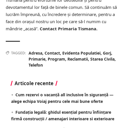
devotamentul lor față de binele comun. Să continuăm să
lucrăm împreună, cu încredere și determinare, pentru a
face din orașul nostru un loc pe care să-l numim cu
mândrie „acasă”.
Contact Primaria Tismana.
Adresa
,
Contact
,
Evidenta Populatiei
,
Gorj
,
TAGGED:
Primarie
,
Program
,
Reclamatii
,
Starea Civila
,
Telefon
Articole recente
Cum rezervi o vacanță all inclusive în siguranță —
alege echipa Voiaj pentru cele mai bune oferte
Fundația legală: ghidul esențial pentru înființare
firmă construcții / amenajari interioare si exterioare