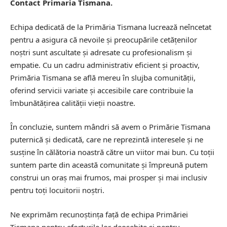
Contact Primaria Tismana.
Echipa dedicată de la Primăria Tismana lucrează neîncetat
pentru a asigura că nevoile și preocupările cetățenilor
noștri sunt ascultate și adresate cu profesionalism și
empatie. Cu un cadru administrativ eficient și proactiv,
Primăria Tismana se află mereu în slujba comunității,
oferind servicii variate și accesibile care contribuie la
îmbunătățirea calității vieții noastre.
În concluzie, suntem mândri să avem o Primărie Tismana
puternică și dedicată, care ne reprezintă interesele și ne
susține în călătoria noastră către un viitor mai bun. Cu toții
suntem parte din această comunitate și împreună putem
construi un oraș mai frumos, mai prosper și mai inclusiv
pentru toți locuitorii noștri.
Ne exprimăm recunoștința față de echipa Primăriei
Tismana pentru eforturile lor deosebite și pentru