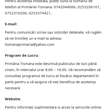
Pentru asistență imediată, puteți suna la numărul de
telefon al Primăriei Tismana: 0742044066, 0253206101,
0752310206, 0253374421,
E-mail:
Pentru comunicări scrise sau solicitări detaliate, vă rugăm
să ne trimiteți un e-mail la adresa:
tismanaprimaria@yahoo.com
Program de Lucru:
Primăria Tismana este deschisă publicului de luni până
vineri, în intervalul orar 8:00 – 16:00. Vă recomandăm să
consultați programul de lucru al fiecărui departament în
parte pentru a vă asigura că veți beneficia de asistența
necesară.
Website:
Pentru informații suplimentare și acces la serviciile online