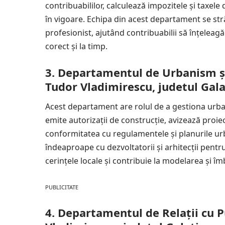
contribuabililor, calculează impozitele și taxele 
în vigoare. Echipa din acest departament se stră
profesionist, ajutând contribuabilii să înțeleagă 
corect și la timp.
3. Departamentul de Urbanism și
Tudor Vladimirescu, judetul Gala
Acest departament are rolul de a gestiona urbani
emite autorizații de construcție, avizează pro
conformitatea cu regulamentele și planurile ur
îndeaproape cu dezvoltatorii și arhitecții pentr
cerințele locale și contribuie la modelarea și î
PUBLICITATE
4. Departamentul de Relații cu P