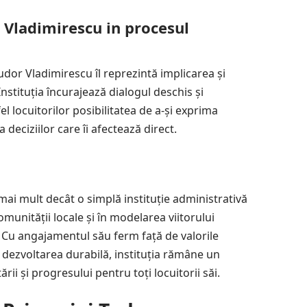
 Vladimirescu in procesul
Tudor Vladimirescu îl reprezintă implicarea și
Instituția încurajează dialogul deschis și
l locuitorilor posibilitatea de a-și exprima
a deciziilor care îi afectează direct.
mai mult decât o simplă instituție administrativă
comunității locale și în modelarea viitorului
i. Cu angajamentul său ferm față de valorile
și dezvoltarea durabilă, instituția rămâne un
ii și progresului pentru toți locuitorii săi.