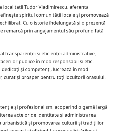
a localitatii Tudor Vladimirescu, aferenta
 definește spiritul comunității locale și promovează
echilibrat. Cu o istorie îndelungată și o prezență
ie se remarcă prin angajamentul său profund față
l transparenței și eficienței administrative,
cerilor publice în mod responsabil și etic.
ti dedicați și competenți, lucrează în mod
curat și prosper pentru toți locuitorii orașului.
u atenție și profesionalism, acoperind o gamă largă
iterea actelor de identitate și administrarea
 urbanistică și promovarea culturii și tradițiilor
od adecvat și eficient tuturor solicitărilor și