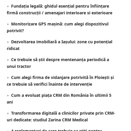
Fundația legală: ghidul esențial pentru înființare
firmă construcții / amenajari interioare si exterioare
Monitorizare GPS mașină: cum alegi dispozitivul
potrivit?
Dezvoltarea imobiliară a Iașului: zone cu potențial
ridicat
Ce trebuie să știi despre mentenanța periodică a
unui tractor
Cum alegi firma de vidanjare potrivită în Ploiești și
ce trebuie să verifici înainte de intervenție
Cum a evoluat piața CRM din România în ultimii 5
ani
Transformarea digitală a clinicilor private prin CRM-
uri dedicate: studiul Zarina CRM Medical
4 reglementari de care trebuie sa stiti pentru