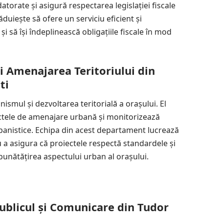
datorate și asigură respectarea legislației fiscale
duiește să ofere un serviciu eficient și
și să își îndeplinească obligațiile fiscale în mod
 Amenajarea Teritoriului din
ti
smul și dezvoltarea teritorială a orașului. El
iectele de amenajare urbană și monitorizează
banistice. Echipa din acest departament lucrează
u a asigura că proiectele respectă standardele și
mbunătățirea aspectului urban al orașului.
ublicul și Comunicare din Tudor