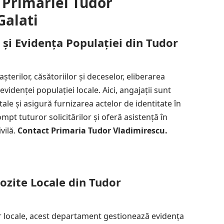
 Primariei Tudor
Galati
 și Evidența Populației din Tudor
erilor, căsătoriilor și deceselor, eliberarea
videnței populației locale. Aici, angajații sunt
tale și asigură furnizarea actelor de identitate în
pt tuturor solicitărilor și oferă asistență în
vilă.
Contact Primaria Tudor Vladimirescu.
ozite Locale din Tudor
or locale, acest departament gestionează evidența