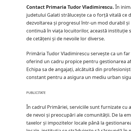
Contact Primaria Tudor Vladimirescu.
În inim
judetului Galati strălucește ca o forță vitală ce
dezvoltarea și progresul într-un mod durabil și 
continuă în viața locuitorilor, această instituț
de cetățeni și de nevoile lor diverse.
Primăria Tudor Vladimirescu servește ca un far a
oferind un cadru propice pentru gestionarea afa
Echipa sa de angajați, alcătuită din profesioniș
constant pentru a asigura un mediu urban sigur, 
PUBLICITATE
În cadrul Primăriei, serviciile sunt furnizate c
de nevoi și preocupări ale comunității. De la em
taxelor și impozitelor locale până la gestionarea
locale, instituția se străduiește să răspundă în m