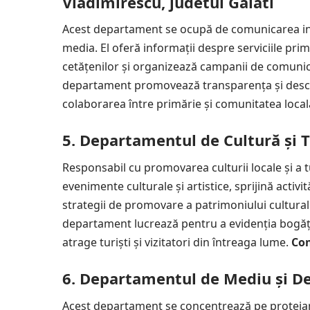
Vladimirescu, judetul Galati
Acest departament se ocupă de comunicarea insti
media. El oferă informații despre serviciile primă
cetățenilor și organizează campanii de comunica
departament promovează transparența și deschide
colaborarea între primărie și comunitatea local
5. Departamentul de Cultură și 
Responsabil cu promovarea culturii locale și a
evenimente culturale și artistice, sprijină activită
strategii de promovare a patrimoniului cultural ș
departament lucrează pentru a evidenția bogăția 
atrage turiști și vizitatori din întreaga lume.
Con
6. Departamentul de Mediu și De
Acest departament se concentrează pe proteja