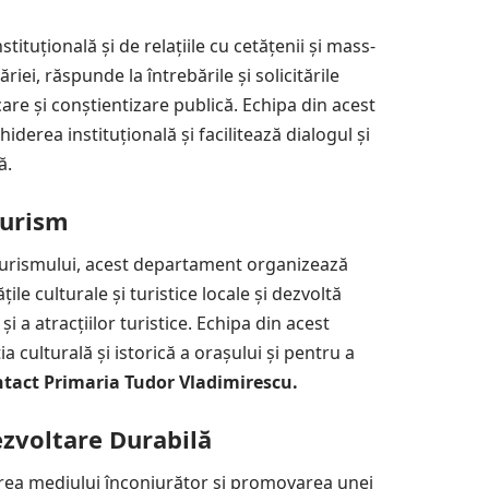
tuțională și de relațiile cu cetățenii și mass-
riei, răspunde la întrebările și solicitările
re și conștientizare publică. Echipa din acest
rea instituțională și facilitează dialogul și
ă.
Turism
 turismului, acest departament organizează
țile culturale și turistice locale și dezvoltă
i a atracțiilor turistice. Echipa din acest
culturală și istorică a orașului și pentru a
tact Primaria Tudor Vladimirescu.
zvoltare Durabilă
rea mediului înconjurător și promovarea unei