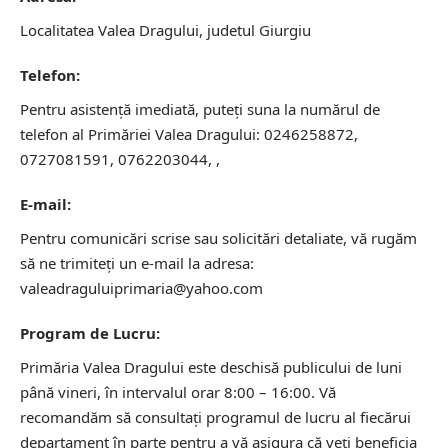
Localitatea Valea Dragului, judetul Giurgiu
Telefon:
Pentru asistență imediată, puteți suna la numărul de
telefon al Primăriei Valea Dragului: 0246258872,
0727081591, 0762203044, ,
E-mail:
Pentru comunicări scrise sau solicitări detaliate, vă rugăm
să ne trimiteți un e-mail la adresa:
valeadraguluiprimaria@yahoo.com
Program de Lucru:
Primăria Valea Dragului este deschisă publicului de luni
până vineri, în intervalul orar 8:00 – 16:00. Vă
recomandăm să consultați programul de lucru al fiecărui
departament în parte pentru a vă asigura că veți beneficia