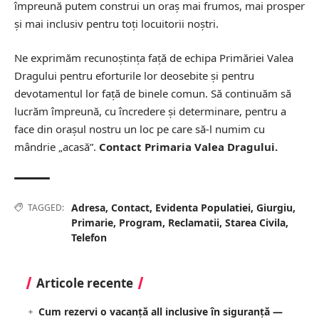
împreună putem construi un oraș mai frumos, mai prosper
și mai inclusiv pentru toți locuitorii noștri.
Ne exprimăm recunoștința față de echipa Primăriei Valea
Dragului pentru eforturile lor deosebite și pentru
devotamentul lor față de binele comun. Să continuăm să
lucrăm împreună, cu încredere și determinare, pentru a
face din orașul nostru un loc pe care să-l numim cu
mândrie „acasă”.
Contact Primaria Valea Dragului.
Adresa
,
Contact
,
Evidenta Populatiei
,
Giurgiu
,
TAGGED:
Primarie
,
Program
,
Reclamatii
,
Starea Civila
,
Telefon
Articole recente
Cum rezervi o vacanță all inclusive în siguranță —