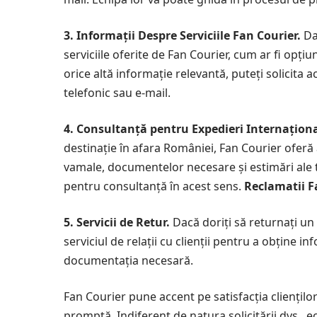
3. Informații Despre Serviciile Fan Courier.
Dac
serviciile oferite de Fan Courier, cum ar fi opțiun
orice altă informație relevantă, puteți solicita 
telefonic sau e-mail.
4. Consultanță pentru Expedieri Internaționa
destinație în afara României, Fan Courier oferă 
vamale, documentelor necesare și estimări ale t
pentru consultanță în acest sens.
Reclamatii F
5. Servicii de Retur.
Dacă doriți să returnați un 
serviciul de relații cu clienții pentru a obține 
documentația necesară.
Fan Courier pune accent pe satisfacția cliențilo
promptă. Indiferent de natura solicitării dvs., e