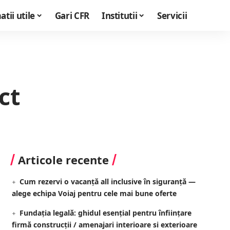
tii utile
Gari CFR
Institutii
Servicii
ct
Articole recente
Cum rezervi o vacanță all inclusive în siguranță —
alege echipa Voiaj pentru cele mai bune oferte
Fundația legală: ghidul esențial pentru înființare
firmă construcții / amenajari interioare si exterioare