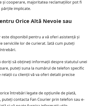
re și cooperare, majoritatea reclamațiilor pot fi
părțile implicate.
entru Orice Altă Nevoie sau
 este disponibil pentru a vă oferi asistență și
 serviciile lor de curierat. Iată cum puteți
întrebări.
doriți să obțineți informații despre statutul unei
iitoare, puteți suna la numărul de telefon specific
elații cu clienții vă va oferi detalii precise
rice întrebări legate de opțiunile de plată,
i, puteți contacta Fan Courier prin telefon sau e-
ată și vă poate furniza informații utile.