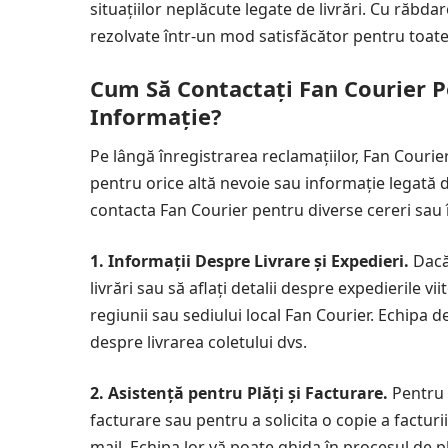
situațiilor neplăcute legate de livrări. Cu răbda
rezolvate într-un mod satisfăcător pentru toate 
Cum Să Contactați Fan Courier P
Informație?
Pe lângă înregistrarea reclamațiilor, Fan Courier
pentru orice altă nevoie sau informație legată de
contacta Fan Courier pentru diverse cereri sau 
1. Informații Despre Livrare și Expedieri.
Dacă 
livrări sau să aflați detalii despre expedierile v
regiunii sau sediului local Fan Courier. Echipa de r
despre livrarea coletului dvs.
2. Asistență pentru Plăți și Facturare.
Pentru o
facturare sau pentru a solicita o copie a facturi
mail. Echipa lor vă poate ghida în procesul de pl