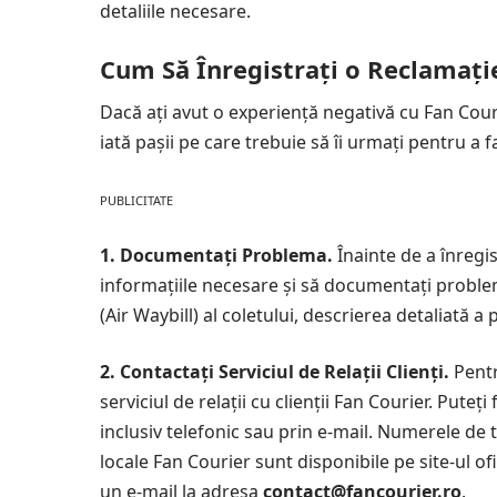
detaliile necesare.
Cum Să Înregistrați o Reclamație
Dacă ați avut o experiență negativă cu Fan Cour
iată pașii pe care trebuie să îi urmați pentru a f
PUBLICITATE
1. Documentați Problema.
Înainte de a înregi
informațiile necesare și să documentați proble
(Air Waybill) al coletului, descrierea detaliată 
2. Contactați Serviciul de Relații Clienți.
Pentr
serviciul de relații cu clienții Fan Courier. Puteț
inclusiv telefonic sau prin e-mail. Numerele de t
locale Fan Courier sunt disponibile pe site-ul ofic
un e-mail la adresa
contact@fancourier.ro
.