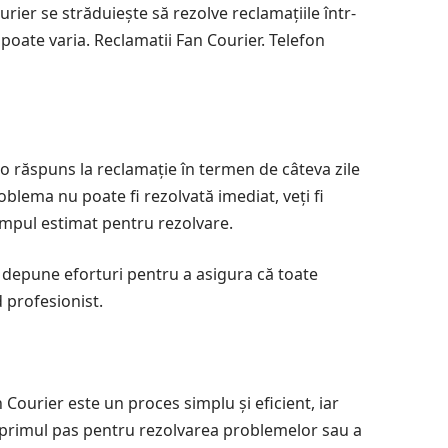
ier se străduiește să rezolve reclamațiile într-
poate varia. Reclamatii Fan Courier. Telefon
u o răspuns la reclamație în termen de câteva zile
roblema nu poate fi rezolvată imediat, veți fi
 timpul estimat pentru rezolvare.
și depune eforturi pentru a asigura că toate
d profesionist.
n Courier este un proces simplu și eficient, iar
ste primul pas pentru rezolvarea problemelor sau a