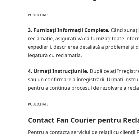
PUBLICITATE
3. Furnizați Informații Complete.
Când sunați 
reclamație, asigurați-vă că furnizați toate info
expedierii, descrierea detaliată a problemei și 
legătură cu reclamația.
4. Urmați Instrucțiunile.
După ce ați înregistr
sau un confirmare a înregistrării. Urmați instrucț
pentru a continua procesul de rezolvare a recla
PUBLICITATE
Contact Fan Courier pentru Recl
Pentru a contacta serviciul de relații cu clienții