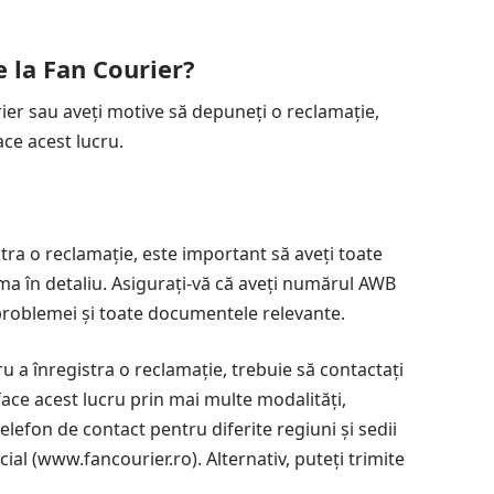
 la Fan Courier?
ier sau aveți motive să depuneți o reclamație,
ace acest lucru.
stra o reclamație, este important să aveți toate
ma în detaliu. Asigurați-vă că aveți numărul AWB
a problemei și toate documentele relevante.
u a înregistra o reclamație, trebuie să contactați
i face acest lucru prin mai multe modalități,
elefon de contact pentru diferite regiuni și sedii
ial (
www.fancourier.ro
). Alternativ, puteți trimite