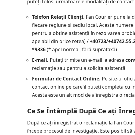
puteți folosi următoarele modalități de contact
Telefon Relații Clienți.
Fan Courier pune la d
fiecare regiune și sediu local. Aceste numere 
pentru a obține asistență în rezolvarea prob
apelabil din orice rețea) /
+40723/+40742.55.
*9336
(* apel normal, fără suprataxă)
E-mail.
Puteți trimite un e-mail la adresa
con
reclamație sau pentru a solicita asistență.
Formular de Contact Online.
Pe site-ul ofic
contact online pe care îl puteți completa cu i
Acesta este un alt mod de a înregistra o recl
Ce Se Întâmplă După Ce ați Înre
După ce ați înregistrat o reclamație la Fan Courie
începe procesul de investigație. Este posibil să 