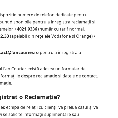
.
ispoziție numere de telefon dedicate pentru
sunt disponibile pentru a înregistra reclamații și
lemelor.
+4021.9336
(număr cu tarif normal,
22.33
(apelabil din rețelele Vodafone și Orange) /
tact@fancourier.ro
pentru a înregistra o
ial Fan Courier există adesea un formular de
nformațiile despre reclamație și datele de contact.
amație.
gistrat o Reclamație?
r, echipa de relații cu clienții va prelua cazul și va
vi se solicite informații suplimentare sau