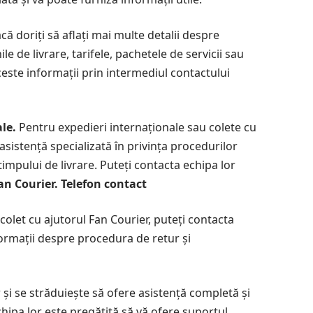
ă doriți să aflați mai multe detalii despre
ile de livrare, tarifele, pachetele de servicii sau
aceste informații prin intermediul contactului
le.
Pentru expedieri internaționale sau colete cu
asistență specializată în privința procedurilor
impului de livrare. Puteți contacta echipa lor
an Courier. Telefon contact
colet cu ajutorul Fan Courier, puteți contacta
informații despre procedura de retur și
r și se străduiește să ofere asistență completă și
chipa lor este pregătită să vă ofere suportul