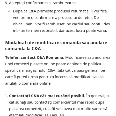
Așteptați confirmarea și rambursarea:
După ce C&A primește produsul returnat și îl verifică,
veți primi o confirmare a procesului de retur. De
obicei, banii vor fi rambursați pe cardul sau contul dvs.
într-un termen rezonabil, dar acest lucru poate varia.
Modalitati de modificare comanda sau anulare
comanda la C&A
Telefon contact C&A Romania.
Modificarea sau anularea
unei comenzi plasate online poate depinde de politica
specifică a magazinului C&A. Iată câțiva pași generali pe
care îi puteți urma pentru a încerca să modificați sau să
anulați o comandă online:
Contactați C&A cât mai curând posibil.
În general, cu
cât sunați sau contactați comerciantul mai rapid după
plasarea comenzii, cu atât veți avea mai multe șanse să
efectuați modificări sau anulări.