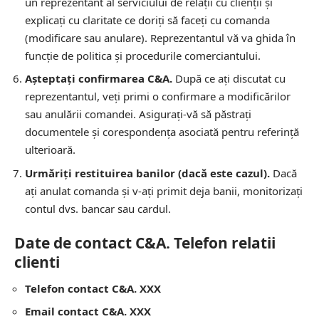
un reprezentant al serviciului de relații cu clienții și
explicați cu claritate ce doriți să faceți cu comanda
(modificare sau anulare). Reprezentantul vă va ghida în
funcție de politica și procedurile comerciantului.
Așteptați confirmarea C&A.
După ce ați discutat cu
reprezentantul, veți primi o confirmare a modificărilor
sau anulării comandei. Asigurați-vă să păstrați
documentele și corespondența asociată pentru referință
ulterioară.
Urmăriți restituirea banilor (dacă este cazul).
Dacă
ați anulat comanda și v-ați primit deja banii, monitorizați
contul dvs. bancar sau cardul.
Date de contact C&A. Telefon relatii
clienti
Telefon contact C&A. XXX
Email contact C&A. XXX