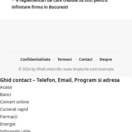
4 reglementari de care trebuie sa stiti pentru
infiintare firma in Bucuresti
Confidentialitate
Termeni
Contact
Despre
© 2024 by
GhidContact.Ro. toate drepturile sunt rezervate
Ghid contact – Telefon, Email, Program si adresa
Acasa
Banci
Comert online
Curierat rapid
Farmacii
Energie
Informatii utile