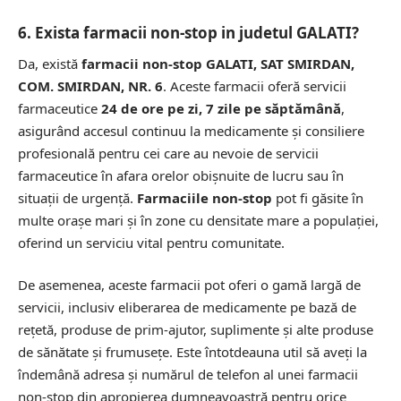
6. Exista farmacii non-stop in judetul GALATI?
Da, există
farmacii non-stop GALATI, SAT SMIRDAN,
COM. SMIRDAN, NR. 6
. Aceste farmacii oferă servicii
farmaceutice
24 de ore pe zi, 7 zile pe săptămână
,
asigurând accesul continuu la medicamente și consiliere
profesională pentru cei care au nevoie de servicii
farmaceutice în afara orelor obișnuite de lucru sau în
situații de urgență.
Farmaciile non-stop
pot fi găsite în
multe orașe mari și în zone cu densitate mare a populației,
oferind un serviciu vital pentru comunitate.
De asemenea, aceste farmacii pot oferi o gamă largă de
servicii, inclusiv eliberarea de medicamente pe bază de
rețetă, produse de prim-ajutor, suplimente și alte produse
de sănătate și frumusețe. Este întotdeauna util să aveți la
îndemână adresa și numărul de telefon al unei farmacii
non-stop din apropierea dumneavoastră pentru orice