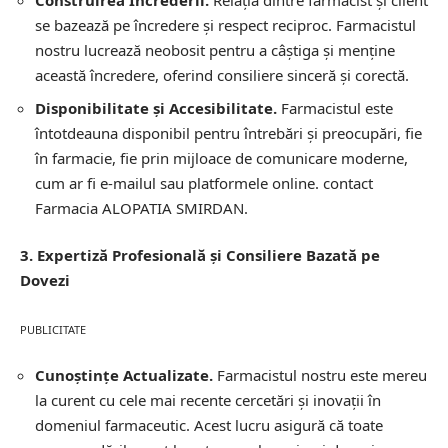
Construirea Încrederii.
Relația dintre farmacist și client
se bazează pe încredere și respect reciproc. Farmacistul
nostru lucrează neobosit pentru a câștiga și menține
această încredere, oferind consiliere sinceră și corectă.
Disponibilitate și Accesibilitate.
Farmacistul este
întotdeauna disponibil pentru întrebări și preocupări, fie
în farmacie, fie prin mijloace de comunicare moderne,
cum ar fi e-mailul sau platformele online.
contact
Farmacia ALOPATIA SMIRDAN.
3. Expertiză Profesională și Consiliere Bazată pe
Dovezi
PUBLICITATE
Cunoștințe Actualizate.
Farmacistul nostru este mereu
la curent cu cele mai recente cercetări și inovații în
domeniul farmaceutic. Acest lucru asigură că toate