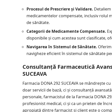
Procesul de Prescriere și Validare.
Detaliem 
medicamentelor compensate, inclusiv rolul medi
de sănătate.
Categorii de Medicamente Compensate.
Ex
disponibile și cum acestea sunt clasificate, 
Navigarea în Sistemul de Sănătate.
Oferim 
navigheze eficient în sistemul de sănătate p
Consultanță Farmaceutică Avan
SUCEAVA
Farmacia DONA 292 SUCEAVA se mândrește cu un 
doar servicii de bază, ci și consultanță avansată. Î
personale, farmacistul de la Farmacia DONA 29
profesionist medical, ci și ca un prieten de încred
apropiată dintre farmacist și client este o com