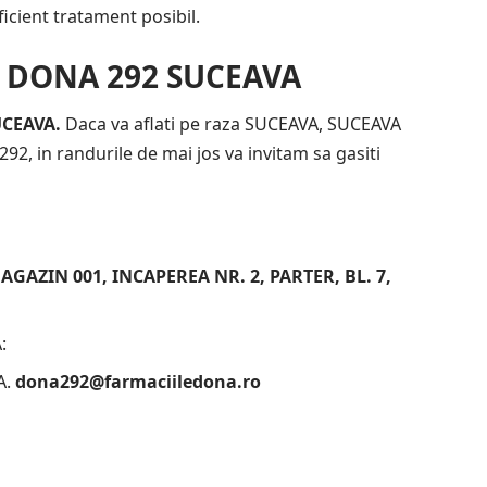
ficient tratament posibil.
a DONA 292 SUCEAVA
UCEAVA.
Daca va aflati pe raza SUCEAVA, SUCEAVA
292, in randurile de mai jos va invitam sa gasiti
GAZIN 001, INCAPEREA NR. 2, PARTER, BL. 7,
A:
A.
dona292@farmaciiledona.ro