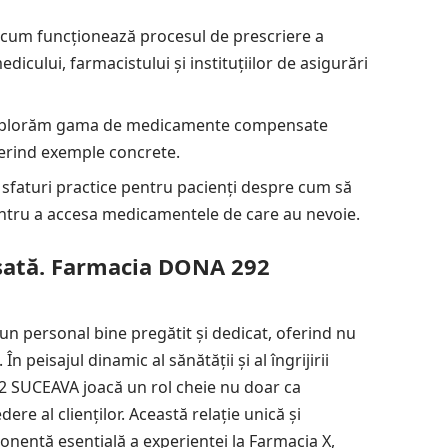
cum funcționează procesul de prescriere a
cului, farmacistului și instituțiilor de asigurări
plorăm gama de medicamente compensate
oferind exemple concrete.
sfaturi practice pentru pacienți despre cum să
entru a accesa medicamentele de care au nevoie.
sată. Farmacia DONA 292
personal bine pregătit și dedicat, oferind nu
n peisajul dinamic al sănătății și al îngrijirii
2 SUCEAVA joacă un rol cheie nu doar ca
ere al clienților. Această relație unică și
ponentă esențială a experienței la Farmacia X,