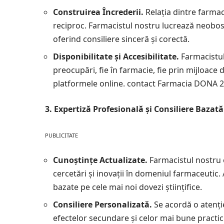
Construirea Încrederii.
Relația dintre farmac
reciproc. Farmacistul nostru lucrează neobosi
oferind consiliere sinceră și corectă.
Disponibilitate și Accesibilitate.
Farmacistul
preocupări, fie în farmacie, fie prin mijloac
platformele online.
contact Farmacia DONA 
3. Expertiză Profesională și Consiliere Bazat
PUBLICITATE
Cunoștințe Actualizate.
Farmacistul nostru 
cercetări și inovații în domeniul farmaceutic
bazate pe cele mai noi dovezi științifice.
Consiliere Personalizată.
Se acordă o atenți
efectelor secundare și celor mai bune practi