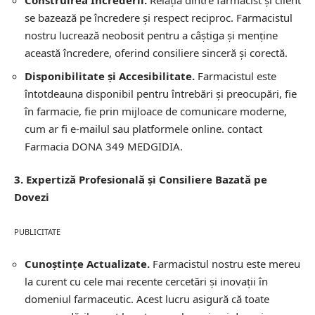
Construirea Încrederii.
Relația dintre farmacist și client
se bazează pe încredere și respect reciproc. Farmacistul
nostru lucrează neobosit pentru a câștiga și menține
această încredere, oferind consiliere sinceră și corectă.
Disponibilitate și Accesibilitate.
Farmacistul este
întotdeauna disponibil pentru întrebări și preocupări, fie
în farmacie, fie prin mijloace de comunicare moderne,
cum ar fi e-mailul sau platformele online.
contact
Farmacia DONA 349 MEDGIDIA.
3. Expertiză Profesională și Consiliere Bazată pe
Dovezi
PUBLICITATE
Cunoștințe Actualizate.
Farmacistul nostru este mereu
la curent cu cele mai recente cercetări și inovații în
domeniul farmaceutic. Acest lucru asigură că toate