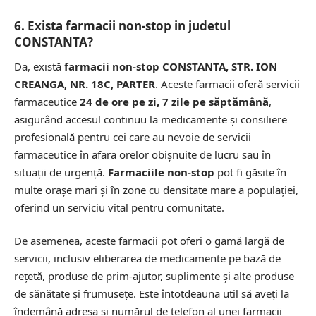
6. Exista farmacii non-stop in judetul
CONSTANTA?
Da, există
farmacii non-stop CONSTANTA, STR. ION
CREANGA, NR. 18C, PARTER
. Aceste farmacii oferă servicii
farmaceutice
24 de ore pe zi, 7 zile pe săptămână
,
asigurând accesul continuu la medicamente și consiliere
profesională pentru cei care au nevoie de servicii
farmaceutice în afara orelor obișnuite de lucru sau în
situații de urgență.
Farmaciile non-stop
pot fi găsite în
multe orașe mari și în zone cu densitate mare a populației,
oferind un serviciu vital pentru comunitate.
De asemenea, aceste farmacii pot oferi o gamă largă de
servicii, inclusiv eliberarea de medicamente pe bază de
rețetă, produse de prim-ajutor, suplimente și alte produse
de sănătate și frumusețe. Este întotdeauna util să aveți la
îndemână adresa și numărul de telefon al unei farmacii