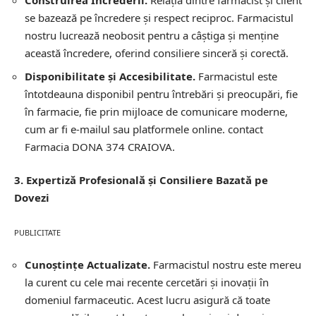
Construirea Încrederii.
Relația dintre farmacist și client
se bazează pe încredere și respect reciproc. Farmacistul
nostru lucrează neobosit pentru a câștiga și menține
această încredere, oferind consiliere sinceră și corectă.
Disponibilitate și Accesibilitate.
Farmacistul este
întotdeauna disponibil pentru întrebări și preocupări, fie
în farmacie, fie prin mijloace de comunicare moderne,
cum ar fi e-mailul sau platformele online.
contact
Farmacia DONA 374 CRAIOVA.
3. Expertiză Profesională și Consiliere Bazată pe
Dovezi
PUBLICITATE
Cunoștințe Actualizate.
Farmacistul nostru este mereu
la curent cu cele mai recente cercetări și inovații în
domeniul farmaceutic. Acest lucru asigură că toate