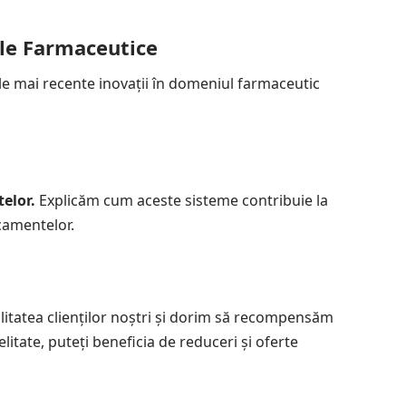
iile Farmaceutice
e mai recente inovații în domeniul farmaceutic
elor.
Explicăm cum aceste sisteme contribuie la
camentelor.
itatea clienților noștri și dorim să recompensăm
litate, puteți beneficia de reduceri și oferte