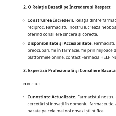
2. O Relație Bazată pe Încredere și Respect
Construirea Încrederii.
Relația dintre farmac
reciproc. Farmacistul nostru lucrează neobosi
oferind consiliere sinceră și corectă.
Disponibilitate și Accesibilitate.
Farmacistul
preocupări, fie în farmacie, fie prin mijloac
platformele online.
contact Farmacia HELP NE
3. Expertiză Profesională și Consiliere Bazat
PUBLICITATE
Cunoștințe Actualizate.
Farmacistul nostru 
cercetări și inovații în domeniul farmaceutic
bazate pe cele mai noi dovezi științifice.