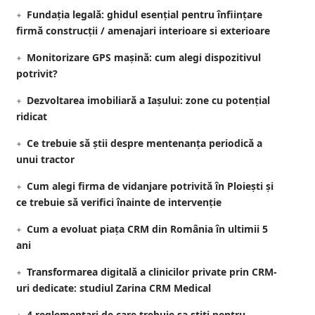
Fundația legală: ghidul esențial pentru înființare
firmă construcții / amenajari interioare si exterioare
Monitorizare GPS mașină: cum alegi dispozitivul
potrivit?
Dezvoltarea imobiliară a Iașului: zone cu potențial
ridicat
Ce trebuie să știi despre mentenanța periodică a
unui tractor
Cum alegi firma de vidanjare potrivită în Ploiești și
ce trebuie să verifici înainte de intervenție
Cum a evoluat piața CRM din România în ultimii 5
ani
Transformarea digitală a clinicilor private prin CRM-
uri dedicate: studiul Zarina CRM Medical
4 reglementari de care trebuie sa stiti pentru