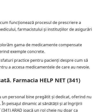
cum funcționează procesul de prescriere a
cului, farmacistului și instituțiilor de asigurări
plorăm gama de medicamente compensate
oferind exemple concrete.
sfaturi practice pentru pacienți despre cum să
entru a accesa medicamentele de care au nevoie.
ată. Farmacia HELP NET (341)
un personal bine pregătit și dedicat, oferind nu
n peisajul dinamic al sănătății și al îngrijirii
 (341) ARAD joacă un rol cheie nu doar ca