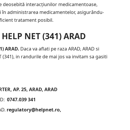
e deosebită interacțiunilor medicamentoase,
ci în administrarea medicamentelor, asigurându-
ficient tratament posibil.
 HELP NET (341) ARAD
41) ARAD.
Daca va aflati pe raza ARAD, ARAD si
 (341), in randurile de mai jos va invitam sa gasiti
ARTER, AP. 25, ARAD, ARAD
AD:
0747.039 341
AD.
regulatory@helpnet.ro,