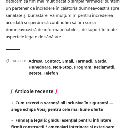
dedicăm să fim mai mult decât o simplă farmacie; suntem
un partener de încredere în călătoria dumneavoastră spre
sănătate și bunăstare. Vă mulțumim pentru încrederea
acordată și sperăm să continuăm să fim sursa
dumneavoastră de informații fiabile și de suport în toate
aspectele legate de sănătate.
Adresa
,
Contact
,
Email
,
Farmacii
,
Garda
,
TAGGED:
Hunedoara
,
Non-Stop
,
Program
,
Reclamatii
,
Retete
,
Telefon
Articole recente
Cum rezervi o vacanță all inclusive în siguranță —
alege echipa Voiaj pentru cele mai bune oferte
Fundația legală: ghidul esențial pentru înființare
firmă construcții / amenajari interioare si exterioare