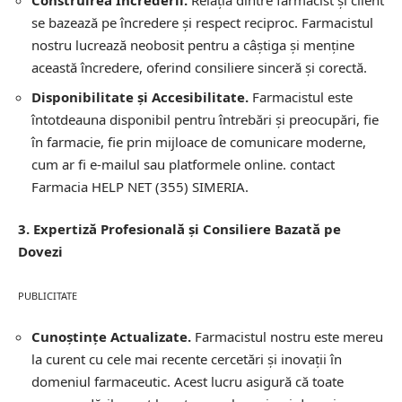
Construirea Încrederii.
Relația dintre farmacist și client
se bazează pe încredere și respect reciproc. Farmacistul
nostru lucrează neobosit pentru a câștiga și menține
această încredere, oferind consiliere sinceră și corectă.
Disponibilitate și Accesibilitate.
Farmacistul este
întotdeauna disponibil pentru întrebări și preocupări, fie
în farmacie, fie prin mijloace de comunicare moderne,
cum ar fi e-mailul sau platformele online.
contact
Farmacia HELP NET (355) SIMERIA.
3. Expertiză Profesională și Consiliere Bazată pe
Dovezi
PUBLICITATE
Cunoștințe Actualizate.
Farmacistul nostru este mereu
la curent cu cele mai recente cercetări și inovații în
domeniul farmaceutic. Acest lucru asigură că toate