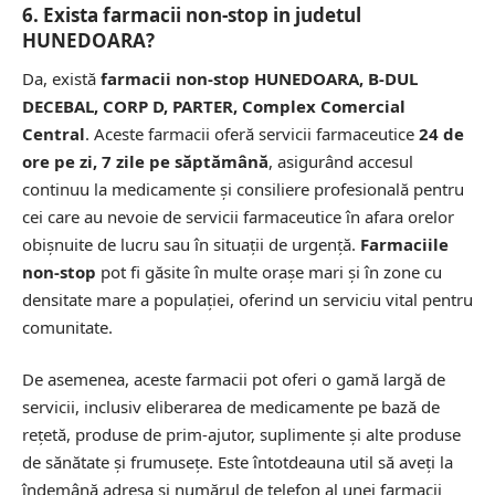
6. Exista farmacii non-stop in judetul
HUNEDOARA?
Da, există
farmacii non-stop HUNEDOARA, B-DUL
DECEBAL, CORP D, PARTER, Complex Comercial
Central
. Aceste farmacii oferă servicii farmaceutice
24 de
ore pe zi, 7 zile pe săptămână
, asigurând accesul
continuu la medicamente și consiliere profesională pentru
cei care au nevoie de servicii farmaceutice în afara orelor
obișnuite de lucru sau în situații de urgență.
Farmaciile
non-stop
pot fi găsite în multe orașe mari și în zone cu
densitate mare a populației, oferind un serviciu vital pentru
comunitate.
De asemenea, aceste farmacii pot oferi o gamă largă de
servicii, inclusiv eliberarea de medicamente pe bază de
rețetă, produse de prim-ajutor, suplimente și alte produse
de sănătate și frumusețe. Este întotdeauna util să aveți la
îndemână adresa și numărul de telefon al unei farmacii