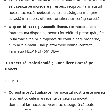
Construirea Încrederii.
Relația dintre farmacist și client
se bazează pe încredere și respect reciproc. Farmacistul
nostru lucrează neobosit pentru a câștiga și menține
această încredere, oferind consiliere sinceră și corectă.
Disponibilitate și Accesibilitate.
Farmacistul este
întotdeauna disponibil pentru întrebări și preocupări, fie
în farmacie, fie prin mijloace de comunicare moderne,
cum ar fi e-mailul sau platformele online.
contact
Farmacia HELP NET (66) DEVA.
3. Expertiză Profesională și Consiliere Bazată pe
Dovezi
PUBLICITATE
Cunoștințe Actualizate.
Farmacistul nostru este mereu
la curent cu cele mai recente cercetări și inovații în
domeniul farmaceutic. Acest lucru asigură că toate