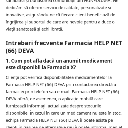
sănătatea și bunăstarea comunității din HUNEDOARA. Ne
dedicăm să oferim servicii de calitate, personalizate și
inovative, asigurându-ne că fiecare client beneficiază de
îngrijirea și suportul de care are nevoie pentru a duce o
viață sănătoasă și echilibrată.
Intrebari frecvente Farmacia HELP NET
(66) DEVA
1. Cum pot afla dacă un anumit medicament
este disponibil la Farmacia X?
Clienții pot verifica disponibilitatea medicamentelor la
Farmacia HELP NET (66) DEVA prin contactarea directă a
farmaciei prin telefon sau e-mail. Farmacia HELP NET (66)
DEVA oferă, de asemenea, o aplicație mobilă care
furnizează informații actualizate despre stocurile
disponibile. În cazul în care un medicament nu este în stoc,
echipa Farmacia HELP NET (66) DEVA îi poate asista pe
clienți în găsirea de alternative sau îi poate informa imediat