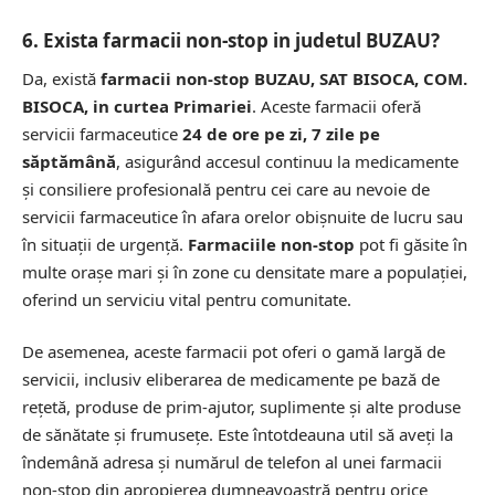
6. Exista farmacii non-stop in judetul BUZAU?
Da, există
farmacii non-stop BUZAU, SAT BISOCA, COM.
BISOCA, in curtea Primariei
. Aceste farmacii oferă
servicii farmaceutice
24 de ore pe zi, 7 zile pe
săptămână
, asigurând accesul continuu la medicamente
și consiliere profesională pentru cei care au nevoie de
servicii farmaceutice în afara orelor obișnuite de lucru sau
în situații de urgență.
Farmaciile non-stop
pot fi găsite în
multe orașe mari și în zone cu densitate mare a populației,
oferind un serviciu vital pentru comunitate.
De asemenea, aceste farmacii pot oferi o gamă largă de
servicii, inclusiv eliberarea de medicamente pe bază de
rețetă, produse de prim-ajutor, suplimente și alte produse
de sănătate și frumusețe. Este întotdeauna util să aveți la
îndemână adresa și numărul de telefon al unei farmacii
non-stop din apropierea dumneavoastră pentru orice