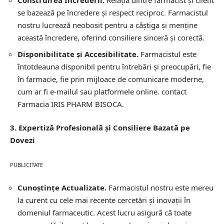
Construirea Încrederii.
Relația dintre farmacist și client
se bazează pe încredere și respect reciproc. Farmacistul
nostru lucrează neobosit pentru a câștiga și menține
această încredere, oferind consiliere sinceră și corectă.
Disponibilitate și Accesibilitate.
Farmacistul este
întotdeauna disponibil pentru întrebări și preocupări, fie
în farmacie, fie prin mijloace de comunicare moderne,
cum ar fi e-mailul sau platformele online.
contact
Farmacia IRIS PHARM BISOCA.
3. Expertiză Profesională și Consiliere Bazată pe
Dovezi
PUBLICITATE
Cunoștințe Actualizate.
Farmacistul nostru este mereu
la curent cu cele mai recente cercetări și inovații în
domeniul farmaceutic. Acest lucru asigură că toate