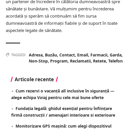
un partener de încredere în călătoria dumneavoastră spre
sănătate și bunăstare. Vă mulțumim pentru încrederea
acordată și sperăm să continuăm să fim sursa
dumneavoastră de informații fiabile și de suport în toate
aspectele legate de sănătate.
Adresa
,
Buzău
,
Contact
,
Email
,
Farmacii
,
Garda
,
TAGGED:
Non-Stop
,
Program
,
Reclamatii
,
Retete
,
Telefon
Articole recente
Cum rezervi o vacanță all inclusive în siguranță —
alege echipa Voiaj pentru cele mai bune oferte
Fundația legală: ghidul esențial pentru înființare
firmă construcții / amenajari interioare si exterioare
Monitorizare GPS mașină: cum alegi dispozitivul