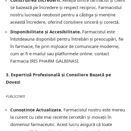
Construirea Încrederii.
Relația dintre farmacist și client
se bazează pe încredere și respect reciproc. Farmacistul
nostru lucrează neobosit pentru a câștiga și menține
această încredere, oferind consiliere sinceră și corectă.
Disponibilitate și Accesibilitate.
Farmacistul este
întotdeauna disponibil pentru întrebări și preocupări, fie
în farmacie, fie prin mijloace de comunicare moderne,
cum ar fi e-mailul sau platformele online.
contact
Farmacia IRIS PHARM GALBINASI.
3. Expertiză Profesională și Consiliere Bazată pe
Dovezi
PUBLICITATE
Cunoștințe Actualizate.
Farmacistul nostru este mereu
la curent cu cele mai recente cercetări și inovații în
domeniul farmaceutic. Acest lucru asigură că toate