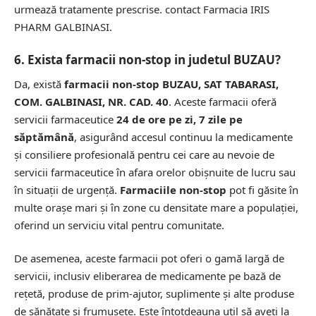
urmează tratamente prescrise.
contact Farmacia IRIS
PHARM GALBINASI.
6. Exista farmacii non-stop in judetul BUZAU?
Da, există
farmacii non-stop BUZAU, SAT TABARASI,
COM. GALBINASI, NR. CAD. 40
. Aceste farmacii oferă
servicii farmaceutice
24 de ore pe zi, 7 zile pe
săptămână
, asigurând accesul continuu la medicamente
și consiliere profesională pentru cei care au nevoie de
servicii farmaceutice în afara orelor obișnuite de lucru sau
în situații de urgență.
Farmaciile non-stop
pot fi găsite în
multe orașe mari și în zone cu densitate mare a populației,
oferind un serviciu vital pentru comunitate.
De asemenea, aceste farmacii pot oferi o gamă largă de
servicii, inclusiv eliberarea de medicamente pe bază de
rețetă, produse de prim-ajutor, suplimente și alte produse
de sănătate și frumusețe. Este întotdeauna util să aveți la