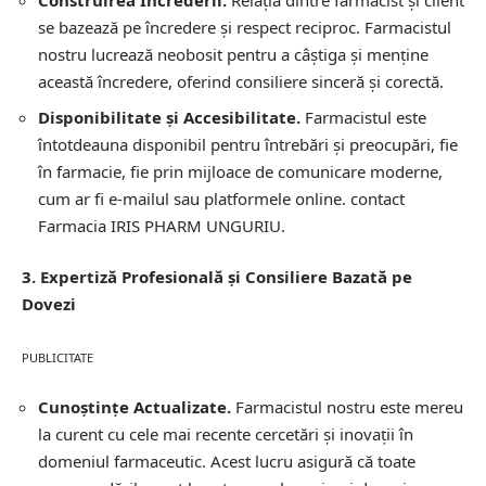
Construirea Încrederii.
Relația dintre farmacist și client
se bazează pe încredere și respect reciproc. Farmacistul
nostru lucrează neobosit pentru a câștiga și menține
această încredere, oferind consiliere sinceră și corectă.
Disponibilitate și Accesibilitate.
Farmacistul este
întotdeauna disponibil pentru întrebări și preocupări, fie
în farmacie, fie prin mijloace de comunicare moderne,
cum ar fi e-mailul sau platformele online.
contact
Farmacia IRIS PHARM UNGURIU.
3. Expertiză Profesională și Consiliere Bazată pe
Dovezi
PUBLICITATE
Cunoștințe Actualizate.
Farmacistul nostru este mereu
la curent cu cele mai recente cercetări și inovații în
domeniul farmaceutic. Acest lucru asigură că toate