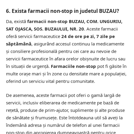
6. Exista farmacii non-stop in judetul BUZAU?
Da, există
farmacii non-stop BUZAU, COM. UNGURIU,
SAT OJASCA, SOS. BUZAULUI, NR. 20
. Aceste farmacii
oferă servicii farmaceutice
24 de ore pe zi, 7 zile pe
săptămână
, asigurând accesul continuu la medicamente
și consiliere profesională pentru cei care au nevoie de
servicii farmaceutice în afara orelor obișnuite de lucru sau
în situații de urgență.
Farmaciile non-stop
pot fi găsite în
multe orașe mari și în zone cu densitate mare a populației,
oferind un serviciu vital pentru comunitate.
De asemenea, aceste farmacii pot oferi o gamă largă de
servicii, inclusiv eliberarea de medicamente pe bază de
rețetă, produse de prim-ajutor, suplimente și alte produse
de sănătate și frumusețe. Este întotdeauna util să aveți la
îndemână adresa și numărul de telefon al unei farmacii
non-stop din apropierea dumneavoastră pentru orice