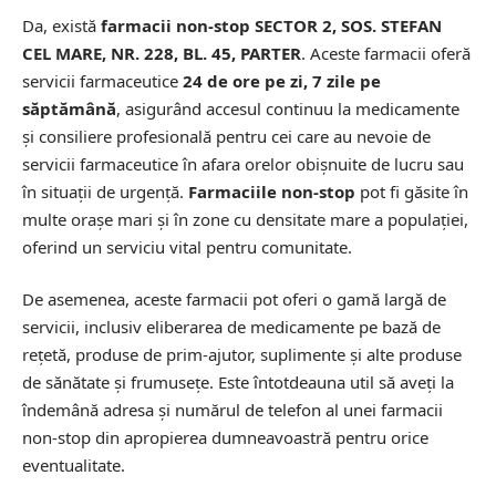
Da, există
farmacii non-stop SECTOR 2, SOS. STEFAN
CEL MARE, NR. 228, BL. 45, PARTER
. Aceste farmacii oferă
servicii farmaceutice
24 de ore pe zi, 7 zile pe
săptămână
, asigurând accesul continuu la medicamente
și consiliere profesională pentru cei care au nevoie de
servicii farmaceutice în afara orelor obișnuite de lucru sau
în situații de urgență.
Farmaciile non-stop
pot fi găsite în
multe orașe mari și în zone cu densitate mare a populației,
oferind un serviciu vital pentru comunitate.
De asemenea, aceste farmacii pot oferi o gamă largă de
servicii, inclusiv eliberarea de medicamente pe bază de
rețetă, produse de prim-ajutor, suplimente și alte produse
de sănătate și frumusețe. Este întotdeauna util să aveți la
îndemână adresa și numărul de telefon al unei farmacii
non-stop din apropierea dumneavoastră pentru orice
eventualitate.