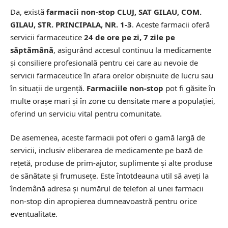
Da, există
farmacii non-stop CLUJ, SAT GILAU, COM.
GILAU, STR. PRINCIPALA, NR. 1-3
. Aceste farmacii oferă
servicii farmaceutice
24 de ore pe zi, 7 zile pe
săptămână
, asigurând accesul continuu la medicamente
și consiliere profesională pentru cei care au nevoie de
servicii farmaceutice în afara orelor obișnuite de lucru sau
în situații de urgență.
Farmaciile non-stop
pot fi găsite în
multe orașe mari și în zone cu densitate mare a populației,
oferind un serviciu vital pentru comunitate.
De asemenea, aceste farmacii pot oferi o gamă largă de
servicii, inclusiv eliberarea de medicamente pe bază de
rețetă, produse de prim-ajutor, suplimente și alte produse
de sănătate și frumusețe. Este întotdeauna util să aveți la
îndemână adresa și numărul de telefon al unei farmacii
non-stop din apropierea dumneavoastră pentru orice
eventualitate.