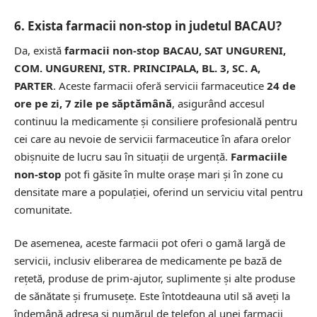
6. Exista farmacii non-stop in judetul BACAU?
Da, există
farmacii non-stop BACAU, SAT UNGURENI,
COM. UNGURENI, STR. PRINCIPALA, BL. 3, SC. A,
PARTER
. Aceste farmacii oferă servicii farmaceutice
24 de
ore pe zi, 7 zile pe săptămână
, asigurând accesul
continuu la medicamente și consiliere profesională pentru
cei care au nevoie de servicii farmaceutice în afara orelor
obișnuite de lucru sau în situații de urgență.
Farmaciile
non-stop
pot fi găsite în multe orașe mari și în zone cu
densitate mare a populației, oferind un serviciu vital pentru
comunitate.
De asemenea, aceste farmacii pot oferi o gamă largă de
servicii, inclusiv eliberarea de medicamente pe bază de
rețetă, produse de prim-ajutor, suplimente și alte produse
de sănătate și frumusețe. Este întotdeauna util să aveți la
îndemână adresa și numărul de telefon al unei farmacii