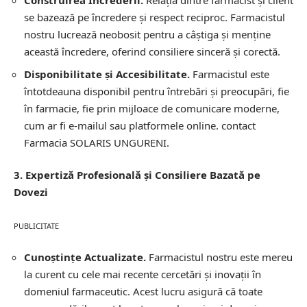
Construirea Încrederii.
Relația dintre farmacist și client
se bazează pe încredere și respect reciproc. Farmacistul
nostru lucrează neobosit pentru a câștiga și menține
această încredere, oferind consiliere sinceră și corectă.
Disponibilitate și Accesibilitate.
Farmacistul este
întotdeauna disponibil pentru întrebări și preocupări, fie
în farmacie, fie prin mijloace de comunicare moderne,
cum ar fi e-mailul sau platformele online.
contact
Farmacia SOLARIS UNGURENI.
3. Expertiză Profesională și Consiliere Bazată pe
Dovezi
PUBLICITATE
Cunoștințe Actualizate.
Farmacistul nostru este mereu
la curent cu cele mai recente cercetări și inovații în
domeniul farmaceutic. Acest lucru asigură că toate