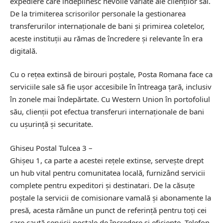
expediere care îndeplinesc nevoile variate ale clienților săi.
De la trimiterea scrisorilor personale la gestionarea
transferurilor internaționale de bani și primirea coletelor,
aceste instituții au rămas de încredere și relevante în era
digitală.
Cu o rețea extinsă de birouri poștale, Posta Romana face ca
serviciile sale să fie ușor accesibile în întreaga țară, inclusiv
în zonele mai îndepărtate. Cu Western Union în portofoliul
său, clienții pot efectua transferuri internaționale de bani
cu ușurință și securitate.
Ghiseu Postal Tulcea 3 –
Ghişeu 1, ca parte a acestei rețele extinse, servește drept
un hub vital pentru comunitatea locală, furnizând servicii
complete pentru expeditori și destinatari. De la căsuțe
poștale la servicii de comisionare vamală și abonamente la
presă, acesta rămâne un punct de referință pentru toți cei
care caută servicii poștale de încredere și eficiente.
Telefon