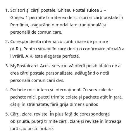
Scrisori și cărți poștale.
Ghiseu Postal Tulcea 3 –
Ghişeu 1 permite trimiterea de scrisori și cărți poștale în
România, asigurând o modalitate tradițională și
personală de comunicare.
Corespondență internă cu confirmare de primire
(A.R.).
Pentru situații în care doriți o confirmare oficială a
livrării, A.R. este alegerea perfectă.
MyPostalcard.
Acest serviciu vă oferă posibilitatea de a
crea cărți poștale personalizate, adăugând o notă
personală comunicării dvs.
Pachete mici intern și internațional.
Cu serviciile de
pachete mici, puteți trimite colete și pachete atât în țară,
cât și în străinătate, fără grija dimensiunilor.
Cărți, ziare, reviste.
În plus față de corespondența
obișnuită, puteți trimite cărți, ziare și reviste în întreaga
țară sau peste hotare.