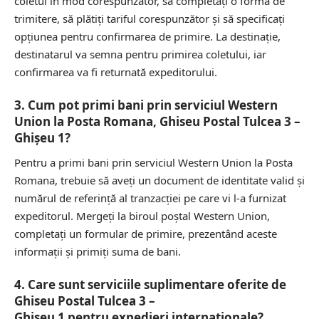
coletul în mod corespunzător, să completați o formă de
trimitere, să plătiți tariful corespunzător și să specificați
opțiunea pentru confirmarea de primire. La destinație,
destinatarul va semna pentru primirea coletului, iar
confirmarea va fi returnată expeditorului.
3. Cum pot primi bani prin serviciul Western
Union la Posta Romana, Ghiseu Postal Tulcea 3 –
Ghişeu 1?
Pentru a primi bani prin serviciul Western Union la Posta
Romana, trebuie să aveți un document de identitate valid și
numărul de referință al tranzacției pe care vi l-a furnizat
expeditorul. Mergeți la biroul poștal Western Union,
completați un formular de primire, prezentând aceste
informații și primiți suma de bani.
4. Care sunt serviciile suplimentare oferite de
Ghiseu Postal Tulcea 3 –
Ghişeu 1 pentru expedieri internaționale?