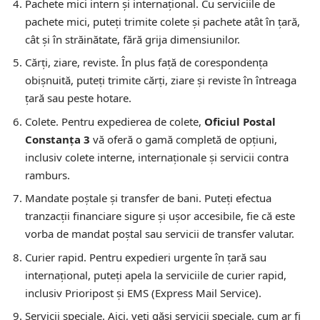
Pachete mici intern și internațional.
Cu serviciile de
pachete mici, puteți trimite colete și pachete atât în țară,
cât și în străinătate, fără grija dimensiunilor.
Cărți, ziare, reviste.
În plus față de corespondența
obișnuită, puteți trimite cărți, ziare și reviste în întreaga
țară sau peste hotare.
Colete.
Pentru expedierea de colete,
Oficiul Postal
Constanţa 3
vă oferă o gamă completă de opțiuni,
inclusiv colete interne, internaționale și servicii contra
ramburs.
Mandate poștale și transfer de bani.
Puteți efectua
tranzacții financiare sigure și ușor accesibile, fie că este
vorba de mandat poștal sau servicii de transfer valutar.
Curier rapid.
Pentru expedieri urgente în țară sau
internațional, puteți apela la serviciile de curier rapid,
inclusiv Prioripost și EMS (Express Mail Service).
Servicii speciale.
Aici, veți găsi servicii speciale, cum ar fi