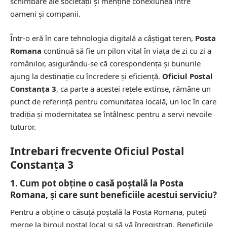
schimbare ale societății și menține conexiunea între
oameni și companii.
Într-o eră în care tehnologia digitală a câștigat teren,
Posta
Romana
continuă să fie un pilon vital în viața de zi cu zi a
românilor, asigurându-se că corespondența și bunurile
ajung la destinație cu încredere și eficiență.
Oficiul Postal
Constanţa 3
, ca parte a acestei rețele extinse, rămâne un
punct de referință pentru comunitatea locală, un loc în care
tradiția și modernitatea se întâlnesc pentru a servi nevoile
tuturor.
Intrebari frecvente Oficiul Postal
Constanţa 3
1. Cum pot obține o casă poștală la Posta
Romana, și care sunt beneficiile acestui serviciu?
Pentru a obține o căsuță poștală la Posta Romana, puteți
merge la biroul poștal local și să vă înregistrați. Beneficiile