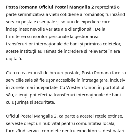
Posta Romana Oficiul Postal Mangalia 2
reprezintă o
parte semnificativă a vieții cotidiene a românilor, furnizând
servicii poștale esențiale și soluții de expediere care
îndeplinesc nevoile variate ale clienților săi. De la
trimiterea scrisorilor personale la gestionarea
transferurilor internaționale de bani și primirea coletelor,
aceste instituții au rămas de încredere și relevante în era
digitală.
Cu o rețea extinsă de birouri poștale, Posta Romana face ca
serviciile sale să fie ușor accesibile în întreaga țară, inclusiv
în zonele mai îndepărtate. Cu Western Union în portofoliul
său, clienții pot efectua transferuri internaționale de bani
cu ușurință și securitate.
Oficiul Postal Mangalia 2, ca parte a acestei rețele extinse,
servește drept un hub vital pentru comunitatea locală,
furnizând servicii complete pentru expeditori și destinatari.