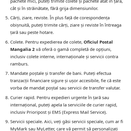
pachete mici, puteți trimite colete și pachete atât în țară,
cât și în străinătate, fără grija dimensiunilor.
Cărți, ziare, reviste.
În plus față de corespondența
obișnuită, puteți trimite cărți, ziare și reviste în întreaga
țară sau peste hotare.
Colete.
Pentru expedierea de colete,
Oficiul Postal
Mangalia 2
vă oferă o gamă completă de opțiuni,
inclusiv colete interne, internaționale și servicii contra
ramburs.
Mandate poștale și transfer de bani.
Puteți efectua
tranzacții financiare sigure și ușor accesibile, fie că este
vorba de mandat poștal sau servicii de transfer valutar.
Curier rapid.
Pentru expedieri urgente în țară sau
internațional, puteți apela la serviciile de curier rapid,
inclusiv Prioripost și EMS (Express Mail Service).
Servicii speciale.
Aici, veți găsi servicii speciale, cum ar fi
MyMark sau MyLetter, care vă permit să personalizați