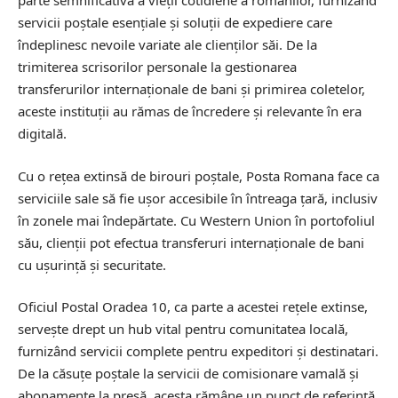
parte semnificativă a vieții cotidiene a românilor, furnizând
servicii poștale esențiale și soluții de expediere care
îndeplinesc nevoile variate ale clienților săi. De la
trimiterea scrisorilor personale la gestionarea
transferurilor internaționale de bani și primirea coletelor,
aceste instituții au rămas de încredere și relevante în era
digitală.
Cu o rețea extinsă de birouri poștale, Posta Romana face ca
serviciile sale să fie ușor accesibile în întreaga țară, inclusiv
în zonele mai îndepărtate. Cu Western Union în portofoliul
său, clienții pot efectua transferuri internaționale de bani
cu ușurință și securitate.
Oficiul Postal Oradea 10, ca parte a acestei rețele extinse,
servește drept un hub vital pentru comunitatea locală,
furnizând servicii complete pentru expeditori și destinatari.
De la căsuțe poștale la servicii de comisionare vamală și
abonamente la presă, acesta rămâne un punct de referință