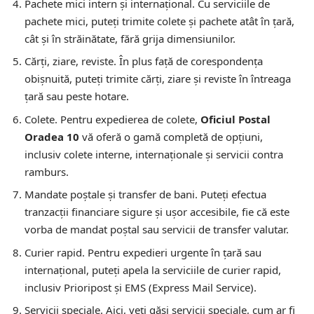
Pachete mici intern și internațional.
Cu serviciile de
pachete mici, puteți trimite colete și pachete atât în țară,
cât și în străinătate, fără grija dimensiunilor.
Cărți, ziare, reviste.
În plus față de corespondența
obișnuită, puteți trimite cărți, ziare și reviste în întreaga
țară sau peste hotare.
Colete.
Pentru expedierea de colete,
Oficiul Postal
Oradea 10
vă oferă o gamă completă de opțiuni,
inclusiv colete interne, internaționale și servicii contra
ramburs.
Mandate poștale și transfer de bani.
Puteți efectua
tranzacții financiare sigure și ușor accesibile, fie că este
vorba de mandat poștal sau servicii de transfer valutar.
Curier rapid.
Pentru expedieri urgente în țară sau
internațional, puteți apela la serviciile de curier rapid,
inclusiv Prioripost și EMS (Express Mail Service).
Servicii speciale.
Aici, veți găsi servicii speciale, cum ar fi