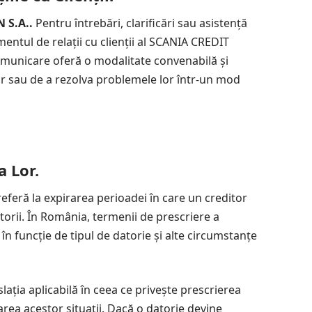
 S.A..
Pentru întrebări, clarificări sau asistență
entul de relații cu clienții al SCANIA CREDIT
omunicare oferă o modalitate convenabilă și
lor sau de a rezolva problemele lor într-un mod
a Lor.
 referă la expirarea perioadei în care un creditor
orii. În România, termenii de prescriere a
 în funcție de tipul de datorie și alte circumstanțe
ția aplicabilă în ceea ce privește prescrierea
narea acestor situații. Dacă o datorie devine