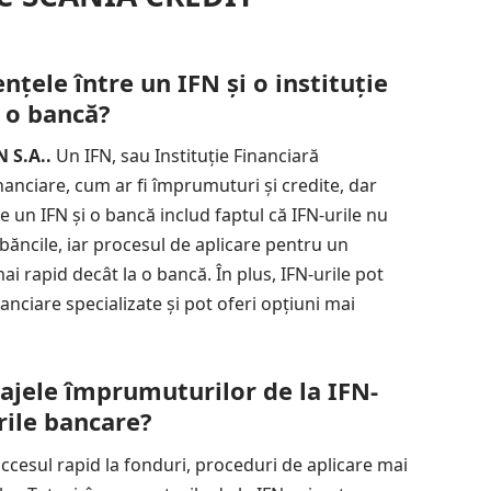
nțele între un IFN și o instituție
i o bancă?
 S.A..
Un IFN, sau Instituție Financiară
inanciare, cum ar fi împrumuturi și credite, dar
e un IFN și o bancă includ faptul că IFN-urile nu
 băncile, iar procesul de aplicare pentru un
i rapid decât la o bancă. În plus, IFN-urile pot
anciare specializate și pot oferi opțiuni mai
ajele împrumuturilor de la IFN-
rile bancare?
ccesul rapid la fonduri, proceduri de aplicare mai