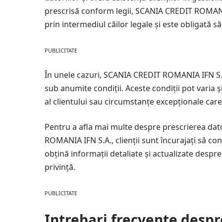
prescrisă conform legii, SCANIA CREDIT ROMANI
prin intermediul căilor legale și este obligată s
PUBLICITATE
În unele cazuri, SCANIA CREDIT ROMANIA IFN S.A.
sub anumite condiții. Aceste condiții pot varia 
al clientului sau circumstanțe excepționale care
Pentru a afla mai multe despre prescrierea dato
ROMANIA IFN S.A., clienții sunt încurajați să con
obțină informații detaliate și actualizate despr
privință.
PUBLICITATE
Intrebari frecvente desp