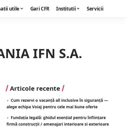
tii utile
Gari CFR
Institutii
Servicii
NIA IFN S.A.
Articole recente
Cum rezervi o vacanță all inclusive în siguranță —
alege echipa Voiaj pentru cele mai bune oferte
Fundația legală: ghidul esențial pentru înființare
firmă construcții / amenajari interioare si exterioare