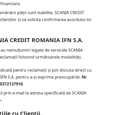
financiare.
amânării plății sunt stabilite, SCANIA CREDIT
ienților și va solicita confirmarea acordului lor
ANIA CREDIT ROMANIA IFN S.A.
u au nemulțumiri legate de serviciile SCANIA
clamații folosind următoarele modalități.
dedicată pentru reclamații și pot discuta direct cu
FN S.A. pentru a-și exprima preocupările.
Nr
 0372137916
ții prin e-mail la adresa specificată de SCANIA
.
–
ile cu Clienții.