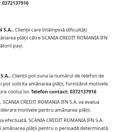
: 0372137916
 S.A..
Clienții care întâmpină dificultăți
amânarea plății către SCANIA CREDIT ROMANIA IFN
torii pași.
S.A..
Clienții pot suna la numărul de telefon de
 pot solicita amânarea plății, furnizând motivele
pre contul lor.
Telefon contact: 0372137916
ii, SCANIA CREDIT ROMANIA IFN S.A. va evalua
onsiderare motivele pentru amânarea plății.
rea efectuată, SCANIA CREDIT ROMANIA IFN S.A.
fi amânarea plății pentru o perioadă determinată,