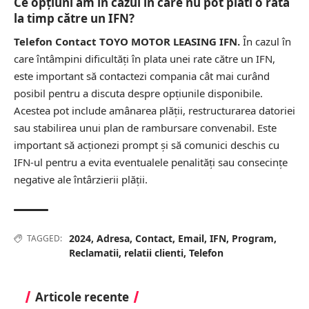
Ce opțiuni am în cazul în care nu pot plăti o rată
la timp către un IFN?
Telefon Contact TOYO MOTOR LEASING IFN.
În cazul în
care întâmpini dificultăți în plata unei rate către un IFN,
este important să contactezi compania cât mai curând
posibil pentru a discuta despre opțiunile disponibile.
Acestea pot include amânarea plății, restructurarea datoriei
sau stabilirea unui plan de rambursare convenabil. Este
important să acționezi prompt și să comunici deschis cu
IFN-ul pentru a evita eventualele penalități sau consecințe
negative ale întârzierii plății.
2024
,
Adresa
,
Contact
,
Email
,
IFN
,
Program
,
TAGGED:
Reclamatii
,
relatii clienti
,
Telefon
Articole recente