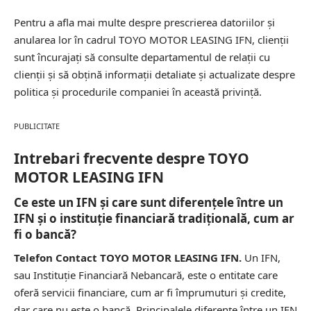
Pentru a afla mai multe despre prescrierea datoriilor și
anularea lor în cadrul TOYO MOTOR LEASING IFN, clienții
sunt încurajați să consulte departamentul de relații cu
clienții și să obțină informații detaliate și actualizate despre
politica și procedurile companiei în această privință.
PUBLICITATE
Intrebari frecvente despre TOYO
MOTOR LEASING IFN
Ce este un IFN și care sunt diferențele între un
IFN și o instituție financiară tradițională, cum ar
fi o bancă?
Telefon Contact TOYO MOTOR LEASING IFN.
Un IFN,
sau Instituție Financiară Nebancară, este o entitate care
oferă servicii financiare, cum ar fi împrumuturi și credite,
dar care nu este o bancă. Principalele diferențe între un IFN