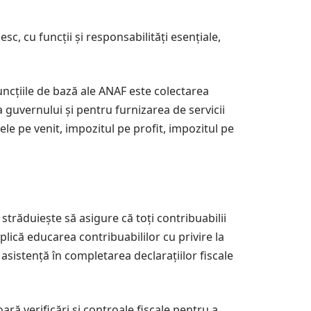
sc, cu funcții și responsabilități esențiale,
uncțiile de bază ale ANAF este colectarea
 guvernului și pentru furnizarea de servicii
ele pe venit, impozitul pe profit, impozitul pe
străduiește să asigure că toți contribuabilii
mplică educarea contribuabililor cu privire la
i asistență în completarea declarațiilor fiscale
ră verificări și controale fiscale pentru a