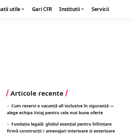
tii utile
Gari CFR
Institutii
Servicii
Articole recente
Cum rezervi o vacanță all inclusive în siguranță —
alege echipa Voiaj pentru cele mai bune oferte
Fundația legală: ghidul esențial pentru înființare
firmă construcții / amenajari interioare si exterioare