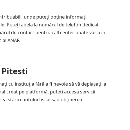
tribuabili, unde puteți obține informații
cale. Puteți apela la numărul de telefon dedicat
rul de contact pentru call center poate varia în
cial ANAF.
Pitesti
i cu instituția fără a fi nevoie să vă deplasați la
al creat pe platformă, puteți accesa servicii
ea stării contului fiscal sau obținerea