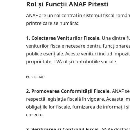
Rol și Funcții ANAF Pitesti
ANAF are un rol central în sistemul fiscal române
printre care se numără:
1. Colectarea Veniturilor Fiscale.
Una dintre f
veniturilor fiscale necesare pentru funcționarea
publice esențiale. Aceste venituri includ impozit
proprietate, TVA-ul și contribuțiile sociale.
PUBLICITATE
2. Promovarea Conformității Fiscale.
ANAF se 
respectă legislația fiscală în vigoare. Aceasta i
obligațiile lor fiscale, furnizarea de informații ș
corecte.
3. Verificarea și Controlul Fiscal.
ANAF desfășoa