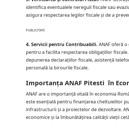
identifica eventualele nereguli fiscale sau evazi
asigura respectarea legilor fiscale și de a preve
PUBLICITATE
4. Servicii pentru Contribuabili.
ANAF oferă o 
pentru a facilita respectarea obligațiilor fiscal
depunerea declarațiilor fiscale, asistență telefo
personală la birourile fiscale.
Importanța ANAF Pitesti în Eco
ANAF are o importanță vitală în economia Români
este esențială pentru finanțarea cheltuielilor publ
infrastructurii și a proiectelor de dezvoltare. AN
economice și la îmbunătățirea calității vieții cetă