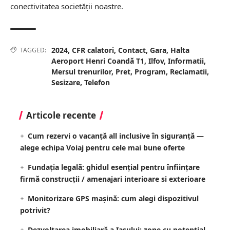
conectivitatea societății noastre.
2024
,
CFR calatori
,
Contact
,
Gara
,
Halta
TAGGED:
Aeroport Henri Coandă T1
,
Ilfov
,
Informatii
,
Mersul trenurilor
,
Pret
,
Program
,
Reclamatii
,
Sesizare
,
Telefon
Articole recente
Cum rezervi o vacanță all inclusive în siguranță —
alege echipa Voiaj pentru cele mai bune oferte
Fundația legală: ghidul esențial pentru înființare
firmă construcții / amenajari interioare si exterioare
Monitorizare GPS mașină: cum alegi dispozitivul
potrivit?
Dezvoltarea imobiliară a Iașului: zone cu potențial