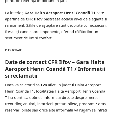
punct de referință important în țară.
La interior,
Gara Halta Aeroport Henri Coandă T1
care
apartine de
CFR Ilfov
păstrează același nivel de eleganță și
rafinament. Sălile de așteptare sunt decorate cu mozaicuri,
fresce și candelabre imponente, oferind călătorilor un
sentiment de lux și confort.
PUBLICITATE
Date de contact CFR Ilfov – Gara Halta
Aeroport Henri Coandă T1 / Informatii
si reclamatii
Daca va calatoriti sau va aflati in judetul Halta Aeroport
Henri Coandă T1, localitatea Halta Aeroport Henri Coandă
T1 si doriti sa obtineti informatii directe despre mersul
trenurilor, anulari, intarzieri, preturi bilete, program / oras,
rezervari bilete sau orice alte informatii va rugam sa intrati