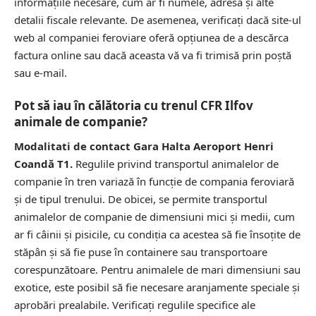
informațiile necesare, cum ar fi numele, adresa și alte
detalii fiscale relevante. De asemenea, verificați dacă site-ul
web al companiei feroviare oferă opțiunea de a descărca
factura online sau dacă aceasta vă va fi trimisă prin poștă
sau e-mail.
Pot să iau în călătoria cu trenul CFR Ilfov
animale de companie?
Modalitati de contact Gara Halta Aeroport Henri
Coandă T1.
Regulile privind transportul animalelor de
companie în tren variază în funcție de compania feroviară
și de tipul trenului. De obicei, se permite transportul
animalelor de companie de dimensiuni mici și medii, cum
ar fi câinii și pisicile, cu condiția ca acestea să fie însoțite de
stăpân și să fie puse în containere sau transportoare
corespunzătoare. Pentru animalele de mari dimensiuni sau
exotice, este posibil să fie necesare aranjamente speciale și
aprobări prealabile. Verificați regulile specifice ale