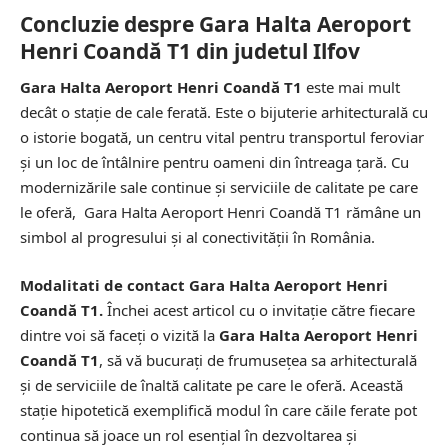
Concluzie despre Gara Halta Aeroport
Henri Coandă T1 din judetul Ilfov
Gara Halta Aeroport Henri Coandă T1
este mai mult
decât o stație de cale ferată. Este o bijuterie arhitecturală cu
o istorie bogată, un centru vital pentru transportul feroviar
și un loc de întâlnire pentru oameni din întreaga țară. Cu
modernizările sale continue și serviciile de calitate pe care
le oferă, Gara Halta Aeroport Henri Coandă T1 rămâne un
simbol al progresului și al conectivității în România.
Modalitati de contact Gara Halta Aeroport Henri
Coandă T1.
Închei acest articol cu o invitație către fiecare
dintre voi să faceți o vizită la
Gara Halta Aeroport Henri
Coandă T1
, să vă bucurați de frumusețea sa arhitecturală
și de serviciile de înaltă calitate pe care le oferă. Această
stație hipotetică exemplifică modul în care căile ferate pot
continua să joace un rol esențial în dezvoltarea și