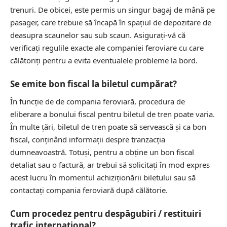
trenuri. De obicei, este permis un singur bagaj de mână pe
pasager, care trebuie să încapă în spațiul de depozitare de
deasupra scaunelor sau sub scaun. Asigurați-vă că
verificați regulile exacte ale companiei feroviare cu care
călătoriți pentru a evita eventualele probleme la bord.
Se emite bon fiscal la biletul cumpărat?
În funcție de de compania feroviară, procedura de
eliberare a bonului fiscal pentru biletul de tren poate varia.
În multe țări, biletul de tren poate să servească și ca bon
fiscal, conținând informații despre tranzacția
dumneavoastră. Totuși, pentru a obține un bon fiscal
detaliat sau o factură, ar trebui să solicitați în mod expres
acest lucru în momentul achiziționării biletului sau să
contactați compania feroviară după călătorie.
Cum procedez pentru despăgubiri / restituiri
trafic internațional?