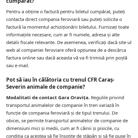
cumpărat?
Pentru a obține o factură pentru biletul cumpărat, puteți
contacta direct compania feroviară sau puteți solicita o
factură la momentul achiziționării biletului. Furnizați toate
informațiile necesare, cum ar fi numele, adresa și alte
detalii fiscale relevante. De asemenea, verificați dacă site-ul
web al companiei feroviare oferă opțiunea de a descărca
factura online sau dacă aceasta vă va fi trimisă prin poștă
sau e-mail.
Pot să iau în călătoria cu trenul CFR Caraș-
Severin animale de companie?
Modalitati de contact Gara Oravița.
Regulile privind
transportul animalelor de companie în tren variază în
funcție de compania feroviară și de tipul trenului. De
obicei, se permite transportul animalelor de companie de
dimensiuni mici și medii, cum ar fi câinii și pisicile, cu
condiția ca acestea să fie însoțite de stăpân și să fie puse în