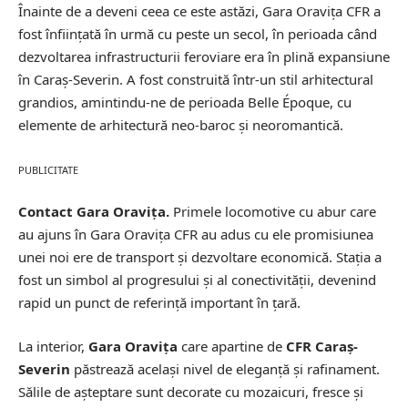
Înainte de a deveni ceea ce este astăzi, Gara Oravița CFR a
fost înființată în urmă cu peste un secol, în perioada când
dezvoltarea infrastructurii feroviare era în plină expansiune
în Caraș-Severin. A fost construită într-un stil arhitectural
grandios, amintindu-ne de perioada Belle Époque, cu
elemente de arhitectură neo-baroc și neoromantică.
PUBLICITATE
Contact Gara Oravița.
Primele locomotive cu abur care
au ajuns în Gara Oravița CFR au adus cu ele promisiunea
unei noi ere de transport și dezvoltare economică. Stația a
fost un simbol al progresului și al conectivității, devenind
rapid un punct de referință important în țară.
La interior,
Gara Oravița
care apartine de
CFR Caraș-
Severin
păstrează același nivel de eleganță și rafinament.
Sălile de așteptare sunt decorate cu mozaicuri, fresce și