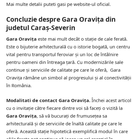
Mai multe detalii puteti gasi pe
website-ul oficial
.
Concluzie despre Gara Oravița din
judetul Caraș-Severin
Gara Oravița
este mai mult decât o stație de cale ferată.
Este o bijuterie arhitecturală cu o istorie bogată, un centru
vital pentru transportul feroviar și un loc de întâlnire
pentru oameni din întreaga țară. Cu modernizările sale
continue și serviciile de calitate pe care le oferă, Gara
Oravița rămâne un simbol al progresului și al conectivității
în România.
Modalitati de contact Gara Oravița.
Închei acest articol
cu o invitație către fiecare dintre voi să faceți o vizită la
Gara Oravița
, să vă bucurați de frumusețea sa
arhitecturală și de serviciile de înaltă calitate pe care le
oferă. Această stație hipotetică exemplifică modul în care
căile ferate pot continua să joace un rol esențial în