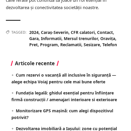
dezvoltarea și conectivitatea societății noastre.
2024
,
Caraș-Severin
,
CFR calatori
,
Contact
,
TAGGED:
Gara
,
Informatii
,
Mersul trenurilor
,
Oravița
,
Pret
,
Program
,
Reclamatii
,
Sesizare
,
Telefon
Articole recente
Cum rezervi o vacanță all inclusive în siguranță —
alege echipa Voiaj pentru cele mai bune oferte
Fundația legală: ghidul esențial pentru înființare
firmă construcții / amenajari interioare si exterioare
Monitorizare GPS mașină: cum alegi dispozitivul
potrivit?
Dezvoltarea imobiliară a Iașului: zone cu potențial