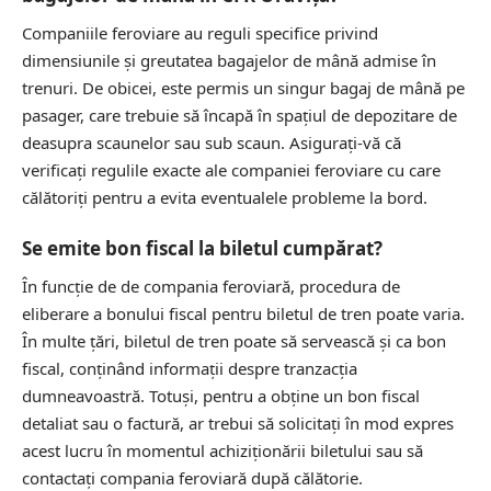
Companiile feroviare au reguli specifice privind
dimensiunile și greutatea bagajelor de mână admise în
trenuri. De obicei, este permis un singur bagaj de mână pe
pasager, care trebuie să încapă în spațiul de depozitare de
deasupra scaunelor sau sub scaun. Asigurați-vă că
verificați regulile exacte ale companiei feroviare cu care
călătoriți pentru a evita eventualele probleme la bord.
Se emite bon fiscal la biletul cumpărat?
În funcție de de compania feroviară, procedura de
eliberare a bonului fiscal pentru biletul de tren poate varia.
În multe țări, biletul de tren poate să servească și ca bon
fiscal, conținând informații despre tranzacția
dumneavoastră. Totuși, pentru a obține un bon fiscal
detaliat sau o factură, ar trebui să solicitați în mod expres
acest lucru în momentul achiziționării biletului sau să
contactați compania feroviară după călătorie.