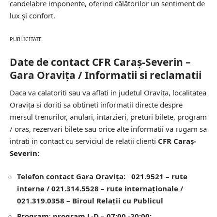
candelabre imponente, oferind călătorilor un sentiment de
lux și confort.
PUBLICITATE
Date de contact CFR Caraș-Severin –
Gara Oravița / Informatii si reclamatii
Daca va calatoriti sau va aflati in judetul Oravița, localitatea
Oravița si doriti sa obtineti informatii directe despre
mersul trenurilor, anulari, intarzieri, preturi bilete, program
/ oras, rezervari bilete sau orice alte informatii va rugam sa
intrati in contact cu serviciul de relatii clienti
CFR Caraș-
Severin:
Telefon contact Gara Oravița: 021.9521 – rute
interne / 021.314.5528 – rute internaționale /
021.319.0358 – Biroul Relaţii cu Publicul
Program
:
program L-D – 07:00 -20:00;