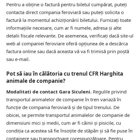
Pentru a obține o factură pentru biletul cumpărat, puteți
contacta direct compania feroviară sau puteți solicita o
factură la momentul achiziționării biletului. Furnizați toate
informațiile necesare, cum ar fi numele, adresa și alte
detalii fiscale relevante. De asemenea, verificați dacă site-ul
web al companiei feroviare oferă opțiunea de a descărca
factura online sau dacă aceasta vă va fi trimisă prin poștă
sau e-mail.
Pot să iau în călătoria cu trenul CFR Harghita
animale de companie?
Modalitati de contact Gara Siculeni.
Regulile privind
transportul animalelor de companie în tren variază în
funcție de compania feroviară și de tipul trenului. De
obicei, se permite transportul animalelor de companie de
dimensiuni mici și medii, cum ar fi câinii și pisicile, cu
condiția ca acestea să fie însoțite de stăpân și să fie puse în
containere sau transportoare corespunzătoare. Pentru