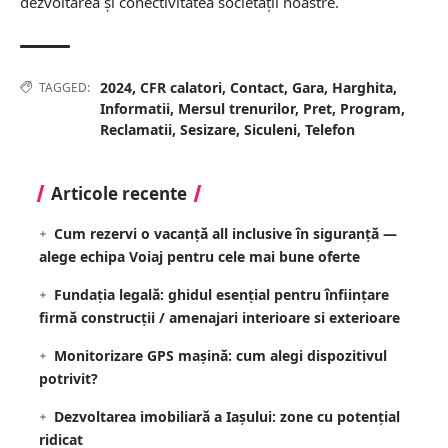
dezvoltarea și conectivitatea societății noastre.
2024
,
CFR calatori
,
Contact
,
Gara
,
Harghita
,
TAGGED:
Informatii
,
Mersul trenurilor
,
Pret
,
Program
,
Reclamatii
,
Sesizare
,
Siculeni
,
Telefon
Articole recente
Cum rezervi o vacanță all inclusive în siguranță —
alege echipa Voiaj pentru cele mai bune oferte
Fundația legală: ghidul esențial pentru înființare
firmă construcții / amenajari interioare si exterioare
Monitorizare GPS mașină: cum alegi dispozitivul
potrivit?
Dezvoltarea imobiliară a Iașului: zone cu potențial
ridicat