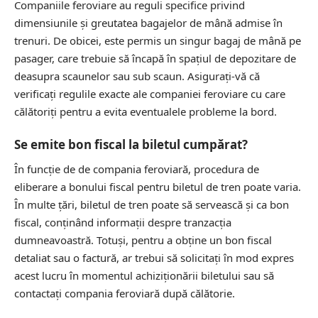
Companiile feroviare au reguli specifice privind
dimensiunile și greutatea bagajelor de mână admise în
trenuri. De obicei, este permis un singur bagaj de mână pe
pasager, care trebuie să încapă în spațiul de depozitare de
deasupra scaunelor sau sub scaun. Asigurați-vă că
verificați regulile exacte ale companiei feroviare cu care
călătoriți pentru a evita eventualele probleme la bord.
Se emite bon fiscal la biletul cumpărat?
În funcție de de compania feroviară, procedura de
eliberare a bonului fiscal pentru biletul de tren poate varia.
În multe țări, biletul de tren poate să servească și ca bon
fiscal, conținând informații despre tranzacția
dumneavoastră. Totuși, pentru a obține un bon fiscal
detaliat sau o factură, ar trebui să solicitați în mod expres
acest lucru în momentul achiziționării biletului sau să
contactați compania feroviară după călătorie.