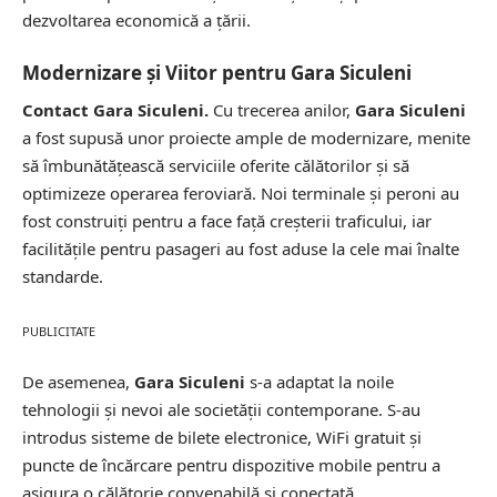
dezvoltarea economică a țării.
Modernizare și Viitor pentru Gara Siculeni
Contact Gara Siculeni.
Cu trecerea anilor,
Gara Siculeni
a fost supusă unor proiecte ample de modernizare, menite
să îmbunătățească serviciile oferite călătorilor și să
optimizeze operarea feroviară. Noi terminale și peroni au
fost construiți pentru a face față creșterii traficului, iar
facilitățile pentru pasageri au fost aduse la cele mai înalte
standarde.
PUBLICITATE
De asemenea,
Gara Siculeni
s-a adaptat la noile
tehnologii și nevoi ale societății contemporane. S-au
introdus sisteme de bilete electronice, WiFi gratuit și
puncte de încărcare pentru dispozitive mobile pentru a
asigura o călătorie convenabilă și conectată.