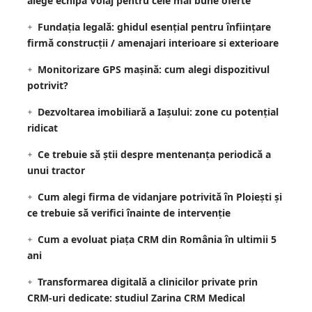
alege echipa Voiaj pentru cele mai bune oferte
Fundația legală: ghidul esențial pentru înființare
firmă construcții / amenajari interioare si exterioare
Monitorizare GPS mașină: cum alegi dispozitivul
potrivit?
Dezvoltarea imobiliară a Iașului: zone cu potențial
ridicat
Ce trebuie să știi despre mentenanța periodică a
unui tractor
Cum alegi firma de vidanjare potrivită în Ploiești și
ce trebuie să verifici înainte de intervenție
Cum a evoluat piața CRM din România în ultimii 5
ani
Transformarea digitală a clinicilor private prin
CRM-uri dedicate: studiul Zarina CRM Medical