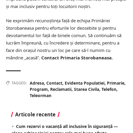
și mai inclusiv pentru toți locuitorii noștri.
Ne exprimăm recunoștința față de echipa Primăriei
Storobaneasa pentru eforturile lor deosebite și pentru
devotamentul lor față de binele comun. Să continuăm să
lucrăm împreună, cu încredere și determinare, pentru a
face din orașul nostru un loc pe care să-l numim cu
mândrie „acasă”.
Contact Primaria Storobaneasa.
Adresa
,
Contact
,
Evidenta Populatiei
,
Primarie
,
TAGGED:
Program
,
Reclamatii
,
Starea Civila
,
Telefon
,
Teleorman
Articole recente
Cum rezervi o vacanță all inclusive în siguranță —