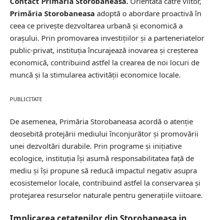
Contact Primaria Storobaneasa.
Orientată către viitor,
Primăria Storobaneasa
adoptă o abordare proactivă în
ceea ce privește dezvoltarea urbană și economică a
orașului. Prin promovarea investițiilor și a parteneriatelor
public-privat, instituția încurajează inovarea și
creșterea
economică
, contribuind astfel la crearea de noi locuri de
muncă și la stimularea activității economice locale.
PUBLICITATE
De asemenea, Primăria Storobaneasa acordă o atenție
deosebită protejării mediului înconjurător și promovării
unei dezvoltări durabile. Prin programe și inițiative
ecologice, instituția își asumă responsabilitatea față de
mediu și își propune să reducă impactul negativ asupra
ecosistemelor locale, contribuind astfel la conservarea și
protejarea resurselor naturale pentru generațiile viitoare.
Implicarea cetatenilor din Storobaneasa in