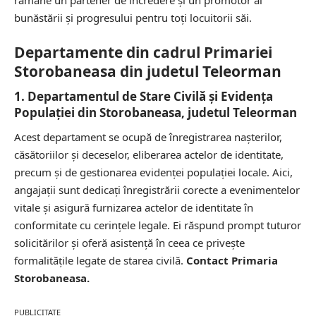
rămâne un partener de încredere și un promotor al
bunăstării și progresului pentru toți locuitorii săi.
Departamente din cadrul Primariei
Storobaneasa din judetul Teleorman
1. Departamentul de Stare Civilă și Evidența
Populației din Storobaneasa, judetul Teleorman
Acest departament se ocupă de înregistrarea nașterilor,
căsătoriilor și deceselor, eliberarea actelor de identitate,
precum și de gestionarea evidenței populației locale. Aici,
angajații sunt dedicați înregistrării corecte a evenimentelor
vitale și asigură furnizarea actelor de identitate în
conformitate cu cerințele legale. Ei răspund prompt tuturor
solicitărilor și oferă asistență în ceea ce privește
formalitățile legate de starea civilă.
Contact Primaria
Storobaneasa.
PUBLICITATE