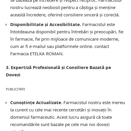
se bazează pe încredere și respect reciproc. Farmacistul
nostru lucrează neobosit pentru a câștiga și menține
această încredere, oferind consiliere sinceră și corectă.
Disponibilitate și Accesibilitate.
Farmacistul este
întotdeauna disponibil pentru întrebări și preocupări, fie
în farmacie, fie prin mijloace de comunicare moderne,
cum ar fi e-mailul sau platformele online.
contact
Farmacia ETELKA ROMAN.
3. Expertiză Profesională și Consiliere Bazată pe
Dovezi
PUBLICITATE
Cunoștințe Actualizate.
Farmacistul nostru este mereu
la curent cu cele mai recente cercetări și inovații în
domeniul farmaceutic. Acest lucru asigură că toate
recomandările sunt bazate pe cele mai noi dovezi