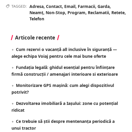
Adresa
,
Contact
,
Email
,
Farmacii
,
Garda
,
TAGGED:
Neamț
,
Non-Stop
,
Program
,
Reclamatii
,
Retete
,
Telefon
Articole recente
Cum rezervi o vacanță all inclusive în siguranță —
alege echipa Voiaj pentru cele mai bune oferte
Fundația legală: ghidul esențial pentru înființare
firmă construcții / amenajari interioare si exterioare
Monitorizare GPS mașină: cum alegi dispozitivul
potrivit?
Dezvoltarea imobiliară a Iașului: zone cu potențial
ridicat
Ce trebuie să știi despre mentenanța periodică a
unui tractor