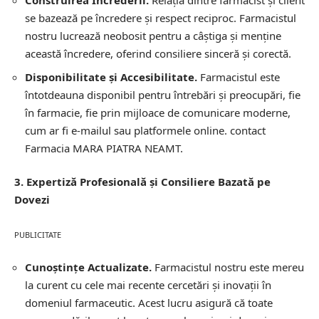
Construirea Încrederii.
Relația dintre farmacist și client
se bazează pe încredere și respect reciproc. Farmacistul
nostru lucrează neobosit pentru a câștiga și menține
această încredere, oferind consiliere sinceră și corectă.
Disponibilitate și Accesibilitate.
Farmacistul este
întotdeauna disponibil pentru întrebări și preocupări, fie
în farmacie, fie prin mijloace de comunicare moderne,
cum ar fi e-mailul sau platformele online.
contact
Farmacia MARA PIATRA NEAMT.
3. Expertiză Profesională și Consiliere Bazată pe
Dovezi
PUBLICITATE
Cunoștințe Actualizate.
Farmacistul nostru este mereu
la curent cu cele mai recente cercetări și inovații în
domeniul farmaceutic. Acest lucru asigură că toate