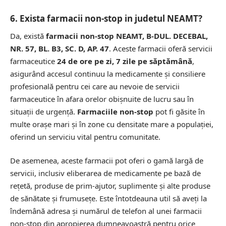
6. Exista farmacii non-stop in judetul NEAMT?
Da, există
farmacii non-stop NEAMT, B-DUL. DECEBAL,
NR. 57, BL. B3, SC. D, AP. 47
. Aceste farmacii oferă servicii
farmaceutice
24 de ore pe zi, 7 zile pe săptămână
,
asigurând accesul continuu la medicamente și consiliere
profesională pentru cei care au nevoie de servicii
farmaceutice în afara orelor obișnuite de lucru sau în
situații de urgență.
Farmaciile non-stop
pot fi găsite în
multe orașe mari și în zone cu densitate mare a populației,
oferind un serviciu vital pentru comunitate.
De asemenea, aceste farmacii pot oferi o gamă largă de
servicii, inclusiv eliberarea de medicamente pe bază de
rețetă, produse de prim-ajutor, suplimente și alte produse
de sănătate și frumusețe. Este întotdeauna util să aveți la
îndemână adresa și numărul de telefon al unei farmacii
non-stop din apropierea dumneavoastră pentru orice