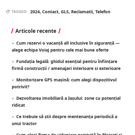
2024
,
Contact
,
GLS
,
Reclamatii
,
Telefon
TAGGED:
Articole recente
Cum rezervi o vacanță all inclusive în siguranță —
alege echipa Voiaj pentru cele mai bune oferte
Fundația legală: ghidul esențial pentru înființare
firmă construcții / amenajari interioare si exterioare
Monitorizare GPS mașină: cum alegi dispozitivul
potrivit?
Dezvoltarea imobiliară a Iașului: zone cu potențial
ridicat
Ce trebuie să știi despre mentenanța periodică a
unui tractor
Cum alegi firma de vidanjare potrivită în Ploiești și