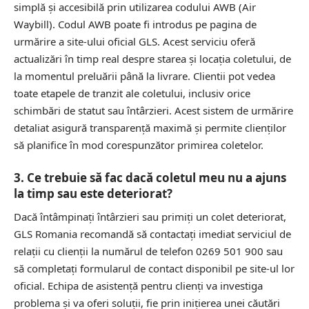
simplă și accesibilă prin utilizarea codului AWB (Air
Waybill). Codul AWB poate fi introdus pe pagina de
urmărire a site-ului oficial GLS. Acest serviciu oferă
actualizări în timp real despre starea și locația coletului, de
la momentul preluării până la livrare. Clientii pot vedea
toate etapele de tranzit ale coletului, inclusiv orice
schimbări de statut sau întârzieri. Acest sistem de urmărire
detaliat asigură transparență maximă și permite clienților
să planifice în mod corespunzător primirea coletelor.
3. Ce trebuie să fac dacă coletul meu nu a ajuns
la timp sau este deteriorat?
Dacă întâmpinați întârzieri sau primiți un colet deteriorat,
GLS Romania recomandă să contactați imediat serviciul de
relații cu clienții la numărul de telefon 0269 501 900 sau
să completați formularul de contact disponibil pe site-ul lor
oficial. Echipa de asistență pentru clienți va investiga
problema și va oferi soluții, fie prin inițierea unei căutări